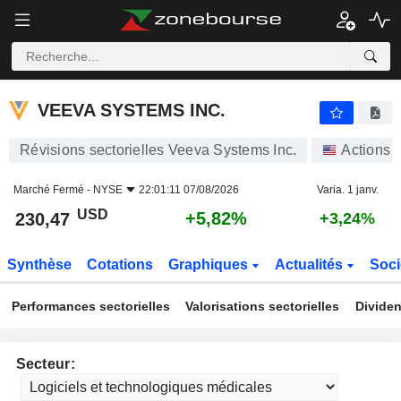
VEEVA SYSTEMS INC.
230,47
$
+5,82%
VEEVA SYSTEMS INC.
Révisions sectorielles Veeva Systems Inc.
Actions
Marché Fermé -
NYSE
22:01:11 07/08/2026
Varia. 1 janv.
USD
+5,82%
230,47
+3,24%
Synthèse
Cotations
Graphiques
Actualités
Soci
Performances sectorielles
Valorisations sectorielles
Dividen
Secteur: