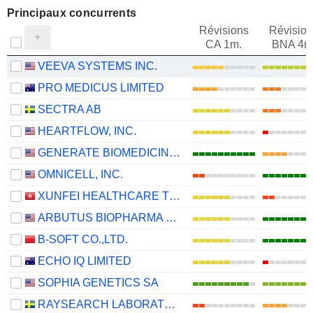
Principaux concurrents
Révisions
Révision
CA 1m.
BNA 4m
VEEVA SYSTEMS INC.
PRO MEDICUS LIMITED
SECTRA AB
HEARTFLOW, INC.
GENERATE BIOMEDICINES, INC.
OMNICELL, INC.
XUNFEI HEALTHCARE TECHNOLOGY CO., LTD.
ARBUTUS BIOPHARMA CORPORATION
B-SOFT CO.,LTD.
ECHO IQ LIMITED
SOPHIA GENETICS SA
RAYSEARCH LABORATORIES AB