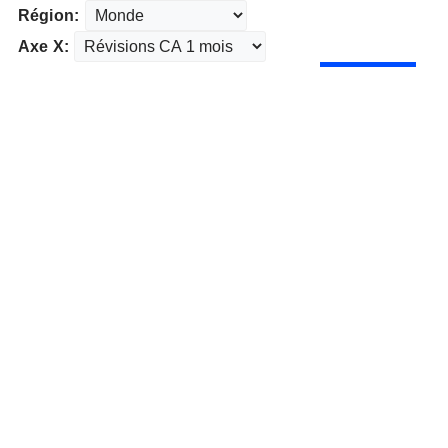
Région:
Axe X: