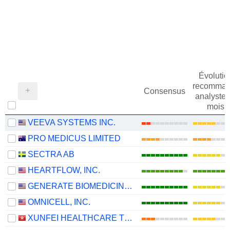
Évolutio
recomman
Consensus
analystes
mois
VEEVA SYSTEMS INC.
PRO MEDICUS LIMITED
SECTRA AB
HEARTFLOW, INC.
GENERATE BIOMEDICINES, INC.
OMNICELL, INC.
XUNFEI HEALTHCARE TECHNOLOGY CO., LTD.