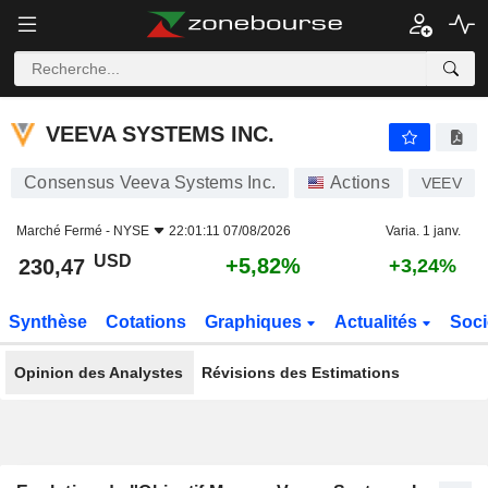
VEEVA SYSTEMS INC.
230,47
$
+5,82%
VEEVA SYSTEMS INC.
Consensus Veeva Systems Inc.
Actions
VEEV
Marché Fermé -
NYSE
22:01:11 07/08/2026
Varia. 1 janv.
USD
+5,82%
230,47
+3,24%
Synthèse
Cotations
Graphiques
Actualités
Soci
Opinion des Analystes
Révisions des Estimations