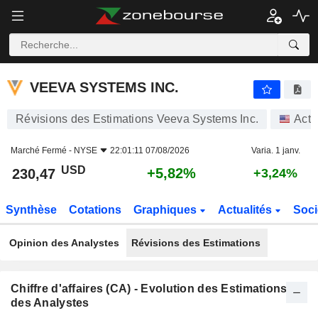
VEEVA SYSTEMS INC.
230,47
$
+5,82%
VEEVA SYSTEMS INC.
Révisions des Estimations Veeva Systems Inc.
Acti
Marché Fermé -
NYSE
22:01:11 07/08/2026
Varia. 1 janv.
USD
+5,82%
230,47
+3,24%
Synthèse
Cotations
Graphiques
Actualités
Soci
Opinion des Analystes
Révisions des Estimations
Chiffre d'affaires (CA) - Evolution des Estimations
des Analystes