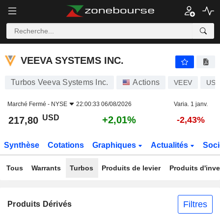
VEEVA SYSTEMS INC.
217,80
$
+2,01%
VEEVA SYSTEMS INC.
Turbos Veeva Systems Inc.
Actions
VEEV
US9
Marché Fermé -
NYSE
22:00:33 06/08/2026
Varia. 1 janv.
USD
+2,01%
217,80
-2,43%
Synthèse
Cotations
Graphiques
Actualités
Soci
Tous
Warrants
Turbos
Produits de levier
Produits d'inv
Filtres
Produits Dérivés