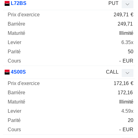
L72BS
PUT
249,71
€
249,71
Illimité
6.35x
50
-
EUR
4S00S
CALL
172,16
€
172,16
Illimité
4.59x
20
-
EUR