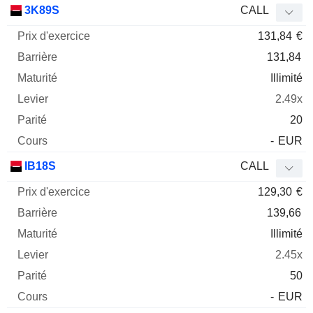
3K89S
CALL
131,84
€
131,84
Illimité
2.49x
20
-
EUR
IB18S
CALL
129,30
€
139,66
Illimité
2.45x
50
-
EUR