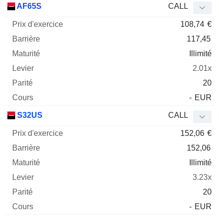
AF65S
CALL
108,74
€
117,45
Illimité
2.01x
20
-
EUR
S32US
CALL
152,06
€
152,06
Illimité
3.23x
20
-
EUR