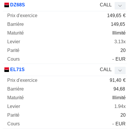
Prix
DZ68S
CALL
d'exercice
Barrière
Maturité
Elasticité
149,65
€
Mnemo
Type
Parit
149,65
Illimité
3.13x
20
-
EUR
EL71S
CALL
91,40
€
94,68
Illimité
1.94x
20
-
EUR