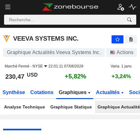
VEEVA SYSTEMS INC.
230,47
$
+5,82%
VEEVA SYSTEMS INC.
Graphique Actualités Veeva Systems Inc.
Actions
Marché Fermé -
NYSE
22:01:11 07/08/2026
Varia. 1 janv.
USD
+5,82%
230,47
+3,24%
Synthèse
Cotations
Graphiques
Actualités
Soci
Analyse Technique
Graphique Statique
Graphique Actualit