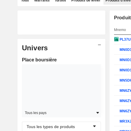
Tous
Warrants
Turbos
Produits de levier
Produits d'inv
Produit
Mnemo
PL37U
Univers
MN0D
Place boursière
MN0D
MN0D
MN5D
MN6Z
MN6Z
MN6Z
Tous les pays
MR3X
Tous les types de produits