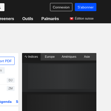
Connexion
S'abonner
reeners
Outils
Palmarès
Édition suisse
Indices
Europe
Amériques
Asie
ort PDF
és
DJ
ZM
Agenda
Secteur
Dérivés
Fonds et ETFs