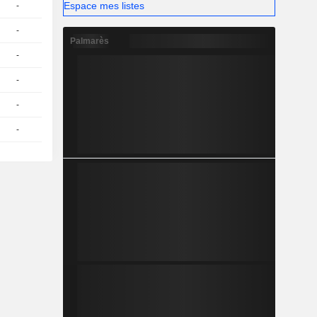
Espace mes listes
-
1
140,18
EUR
-
1
122,69
EUR
Palmarès
-
1
134,23
EUR
-
1
142,02
EUR
-
1
125,17
EUR
-
1
143,78
EUR