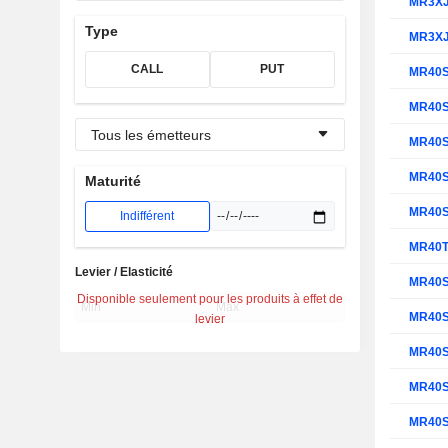
MR3X
Type
MR3X
CALL
PUT
MR40
MR40
Tous les émetteurs
MR40
MR40
Maturité
MR40
Indifférent
MR40
Levier / Elasticité
MR40
Disponible seulement pour les produits à effet de
MR40
levier
MR40
MR40
MR40