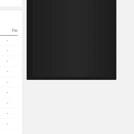
Parité
Cours
-
1
182.4 / 182.55
-
1
183,05
EUR
-
1
166,12
EUR
-
1
129,44
EUR
-
1
86,15
EUR
-
1
156,39
EUR
-
1
125,81
EUR
-
1
85,83
EUR
-
1
84,88
EUR