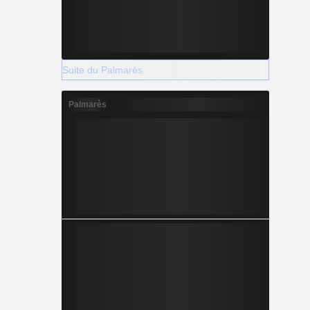
Suite du Palmarès
Palmarès