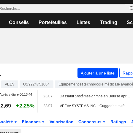
Conseils
Portefeuilles
Listes
Trading
Sc
.
Ajouter à une liste
Rapp
VEEV
US9224751084
Equipement et technologie médicale avanc
Après clôture
00:13:44
23/07
Dassault Systèmes grimpe en Bourse après l'acquisition d'ArisGlobal et la confirmation de ses objectifs
2,69
+2,25%
23/07
VEEVA SYSTEMS INC. : Guggenheim réitère son opinion positive sur le titre
Société
Finances
Valorisation
Consensus
Ratings