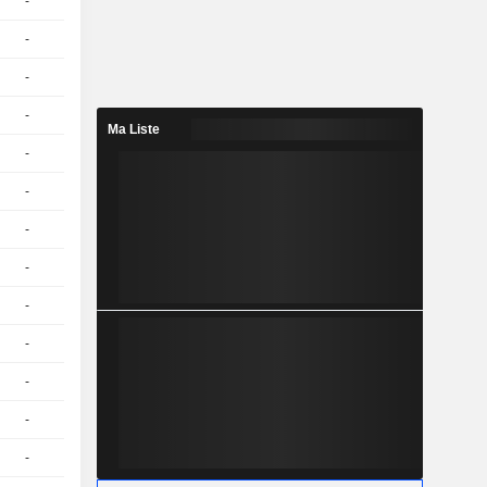
-
1
149,93
EUR
-
1
121,93
EUR
-
1
112,05
EUR
-
1
114,82
EUR
Ma Liste
-
1
117,53
EUR
-
1
127,56
EUR
-
1
129,86
EUR
-
1
138,26
EUR
-
1
109,20
EUR
-
1
106,27
EUR
-
1
136,30
EUR
-
1
120,14
EUR
-
1
132,09
EUR