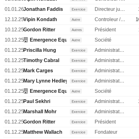
01.01.26
Jonathan Faddis
Directeur juridique
Exercice
12.12.25
Vipin Kondath
Controleur / auditeur
1
Autre
10.12.25
Gordon Ritter
Président
Autres
10.12.25
Emergence Equity Management, Inc.
Société
Autre
01.12.25
Priscilla Hung
Administrateur
Exercice
01.12.25
Timothy Cabral
Administrateur
Exercice
01.12.25
Mark Carges
Administrateur
Exercice
01.12.25
Mary Lynne Hedley
Administrateur
Exercice
01.12.25
Emergence Equity Management, Inc.
Société
Autre
01.12.25
Paul Sekhri
Administrateur
Exercice
01.12.25
Marshall Mohr
Administrateur
Exercice
01.12.25
Gordon Ritter
Président
Exercice
01.12.25
Matthew Wallach
Fondateur
Exercice