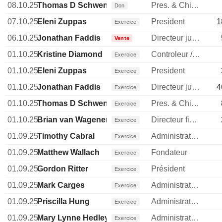
08.10.25
Thomas D Schwenger
Pres. & Chief Customer Officer
Don
07.10.25
Eleni Zuppas
President
1
Exercice
06.10.25
Jonathan Faddis
Directeur juridique
Vente
01.10.25
Kristine Diamond
Controleur / auditeur
Exercice
01.10.25
Eleni Zuppas
President
Exercice
01.10.25
Jonathan Faddis
Directeur juridique
4
Exercice
01.10.25
Thomas D Schwenger
Pres. & Chief Customer Officer
Exercice
01.10.25
Brian van Wagener
Directeur financier
Exercice
01.09.25
Timothy Cabral
Administrateur
Exercice
01.09.25
Matthew Wallach
Fondateur
Exercice
01.09.25
Gordon Ritter
Président
Exercice
01.09.25
Mark Carges
Administrateur
Exercice
01.09.25
Priscilla Hung
Administrateur
Exercice
01.09.25
Mary Lynne Hedley
Administrateur
Exercice