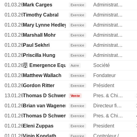
01.03.26
Mark Carges
Administrateur
Exercice
01.03.26
Timothy Cabral
Administrateur
Exercice
01.03.26
Mary Lynne Hedley
Administrateur
Exercice
01.03.26
Marshall Mohr
Administrateur
Exercice
01.03.26
Paul Sekhri
Administrateur
Exercice
01.03.26
Priscilla Hung
Administrateur
Exercice
01.03.26
Emergence Equity Management, Inc.
Société
Autre
01.03.26
Matthew Wallach
Fondateur
Exercice
01.03.26
Gordon Ritter
Président
Exercice
13.01.26
Thomas D Schwenger
Pres. & Chief Customer Officer
Vente
01.01.26
Brian van Wagener
Directeur financier
Exercice
01.01.26
Thomas D Schwenger
Pres. & Chief Customer Officer
Exercice
01.01.26
Eleni Zuppas
President
Exercice
01.01.26
Vipin Kondath
Controleur / auditeur
Exercice