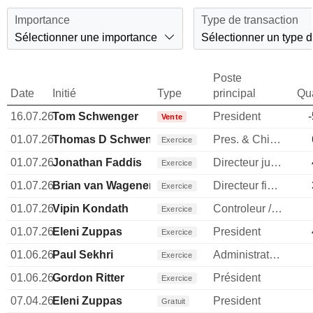
Importance
Type de transaction
Sélectionner une importance
Sélectionner un type d
Poste
Date
Initié
Type
principal
Qua
16.07.26
Tom Schwenger
President
Vente
01.07.26
Thomas D Schwenger
Pres. & Chief Customer Officer
Exercice
01.07.26
Jonathan Faddis
Directeur juridique
Exercice
01.07.26
Brian van Wagener
Directeur financier
Exercice
01.07.26
Vipin Kondath
Controleur / auditeur
Exercice
01.07.26
Eleni Zuppas
President
Exercice
01.06.26
Paul Sekhri
Administrateur
Exercice
01.06.26
Gordon Ritter
Président
Exercice
07.04.26
Eleni Zuppas
President
Gratuit