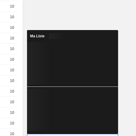
10
1,870
EUR
10
2,990
EUR
10
0,6400
EUR
Ma Liste
10
2,190
EUR
10
2,570
EUR
10
1,340
EUR
10
1,590
EUR
10
0,8400
EUR
10
1,320
EUR
10
0,9700
EUR
10
0,5000
EUR
10
0,7200
EUR
10
1.97 / 2.07