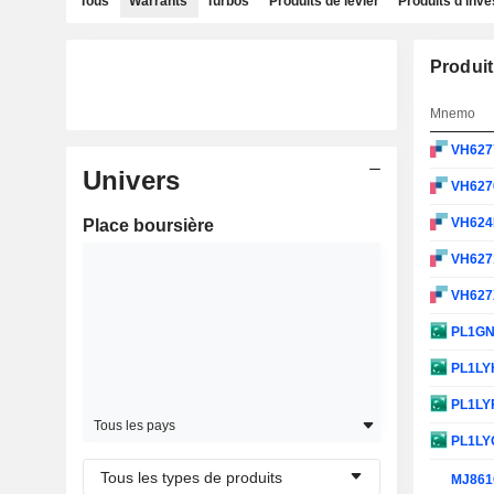
Tous
Warrants
Turbos
Produits de levier
Produits d'inv
Produit
Mnemo
VH62
Univers
VH627
VH624
Place boursière
VH627
VH62
PL1G
PL1LY
PL1LY
Tous les pays
PL1LY
Tous les types de produits
MJ86