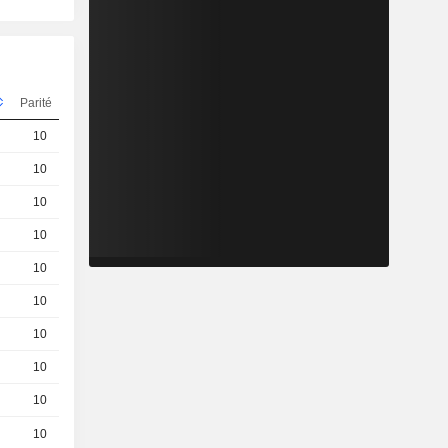
Parité
Cours
10
0,5100
EUR
10
1,180
EUR
10
5,260
EUR
10
0,6600
EUR
10
0,8900
EUR
10
1.94 / 1.97
10
4.21 / 4.24
10
0.97 / 1
10
2.11 / 2.14
10
1,140
EUR