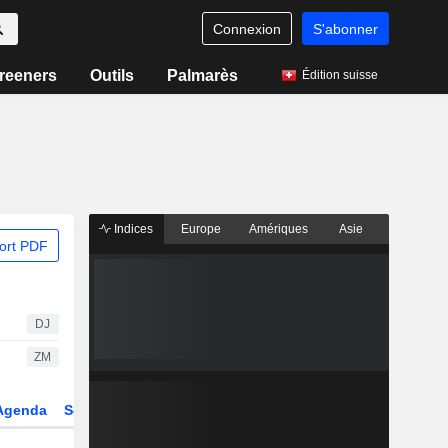
Connexion
S'abonner
reeners
Outils
Palmarès
Édition suisse
Indices
Europe
Amériques
Asie
ort PDF
DJ
ZM
Agenda
Secteur
Dérivés
Fonds et ETFs