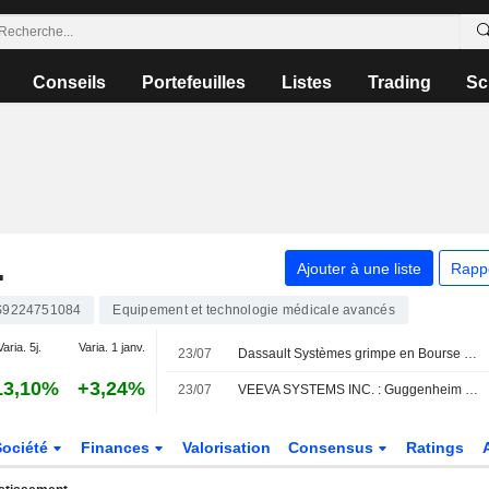
Conseils
Portefeuilles
Listes
Trading
Sc
.
Ajouter à une liste
Rapp
9224751084
Equipement et technologie médicale avancés
Varia. 5j.
Varia. 1 janv.
23/07
Dassault Systèmes grimpe en Bourse après l'acquisition d'ArisGlobal et la confirmation de ses objectifs
13,10%
+3,24%
23/07
VEEVA SYSTEMS INC. : Guggenheim réitère son opinion positive sur le titre
Société
Finances
Valorisation
Consensus
Ratings