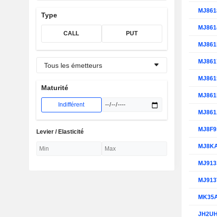
MJ861
Type
MJ861
CALL
PUT
MJ86
MJ861
Tous les émetteurs
MJ861
Maturité
MJ86
Indifférent
MJ86
MJ8F
Levier / Elasticité
MJ8K
MJ91
MJ91
MK35
JH2U