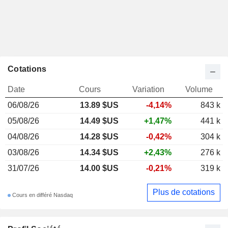
Cotations
Date
Cours
Variation
Volume
06/08/26
13.89 $US
-4,14%
843 k
05/08/26
14.49 $US
+1,47%
441 k
04/08/26
14.28 $US
-0,42%
304 k
03/08/26
14.34 $US
+2,43%
276 k
31/07/26
14.00 $US
-0,21%
319 k
Plus de cotations
Cours en différé Nasdaq