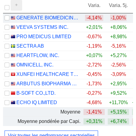
Varia.
Varia. 5j.
GENERATE BIOMEDICINES, INC.
-4,14%
-1,00%
VEEVA SYSTEMS INC.
+2,01%
+8,06%
PRO MEDICUS LIMITED
-0,67%
+8,98%
SECTRA AB
-1,19%
-5,16%
HEARTFLOW, INC.
+0,07%
+5,27%
OMNICELL, INC.
-2,72%
-2,56%
+
XUNFEI HEALTHCARE TECHNOLOGY CO., LTD.
-0,45%
-3,09%
ARBUTUS BIOPHARMA CORPORATION
-1,73%
+2,95%
+
B-SOFT CO.,LTD.
-0,27%
+9,52%
ECHO IQ LIMITED
-4,68%
+11,70%
+
Moyenne
-1,41%
+5,15%
+
Moyenne pondérée par Capi.
+0,31%
+6,74%
Voir toutes les performances sectorielles