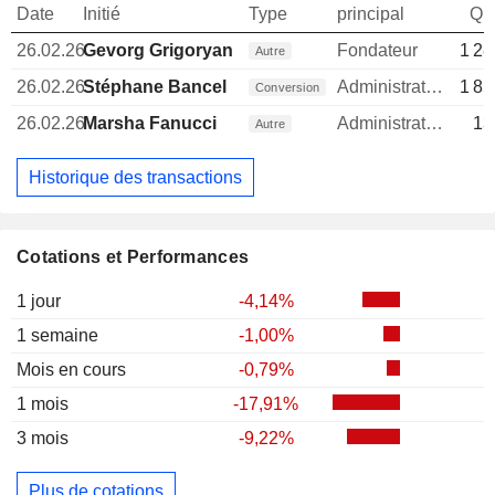
Date
Initié
Type
principal
Qua
26.02.26
Gevorg Grigoryan
Fondateur
1 28
Autre
26.02.26
Stéphane Bancel
Administrateur
1 85
Conversion
26.02.26
Marsha Fanucci
Administrateur
13
Autre
Historique des transactions
Cotations et Performances
1 jour
-4,14%
1 semaine
-1,00%
Mois en cours
-0,79%
1 mois
-17,91%
3 mois
-9,22%
Plus de cotations