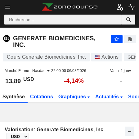
GENERATE BIOMEDICINES, INC.
13,89
$
-4,14%
GENERATE BIOMEDICINES,
INC.
Cours Generate Biomedicines, Inc.
Actions
GEN
Marché Fermé -
Nasdaq
22:00:00 06/08/2026
Varia. 1 janv.
USD
-4,14%
13,89
-
Synthèse
Cotations
Graphiques
Actualités
Soci
Valorisation: Generate Biomedicines, Inc.