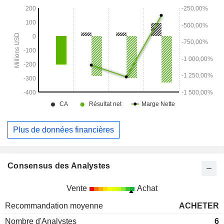
traitement d’appoint aux molécules de conjugués anticorps-
médicaments (ADC) contenant une charge de MMAE, ainsi
que le GB-5267, un candidat à la thérapie cellulaire CAR-T
blindée ciblant le MUC16.
Plus de données financières
Consensus des Analystes
Vente
Achat
Recommandation moyenne
ACHETER
Nombre d'Analystes
6