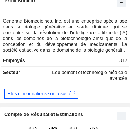
Profil Société
Generate Biomedicines, Inc. est une entreprise spécialisée
dans la biologie générative au stade clinique, qui se
concentre sur la révolution de l'intelligence artificielle (IA)
dans les domaines de la biotechnologie ainsi que de la
conception et du développement de médicaments. La
société est active dans le domaine de la biologie générative
et utilise l'apprentissage automatique pour la découverte et
Employés
312
le développement de médicaments grâce à la
programmation de nouvelles protéines thérapeutiques. Sa
Secteur
Equipement et technologie médicale
plateforme Generate intègre des modèles génératifs et
avancés
prédictifs qui apprennent les principes de conception à partir
de données propriétaires et de réseaux neuronaux
graphiques, entre autres architectures. Son principal produit
Plus d'informations sur la société
candidat, le GB-0895, est un anticorps monoclonal anti-
TSLP à action prolongée en cours de développement pour
le traitement de l'asthme sévère. Parmi ses autres produits
candidats figurent le GB-4362, un anticorps monoclonal
Compte de Résultat et Estimations
administré par voie systémique conçu pour neutraliser
l’auristatine E monométhylée (MMAE) libre en tant que