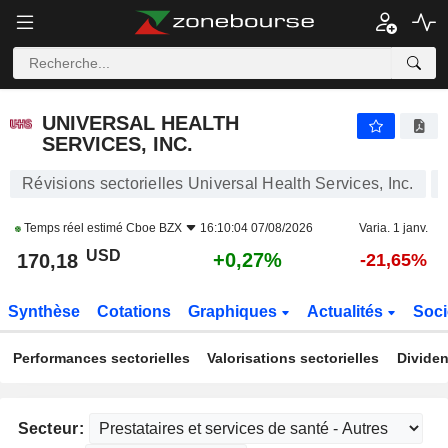
UNIVERSAL HEALTH SERVICES, INC.
170,18
$
+0,27%
UNIVERSAL HEALTH
SERVICES, INC.
Révisions sectorielles Universal Health Services, Inc.
Temps réel estimé
Cboe BZX
16:10:04 07/08/2026
Varia. 1 janv.
USD
+0,27%
170,18
-21,65%
Synthèse
Cotations
Graphiques
Actualités
Soci
Performances sectorielles
Valorisations sectorielles
Dividen
Secteur: