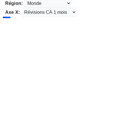
Région:
Axe X: