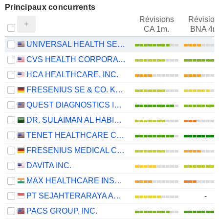
Principaux concurrents
Révisions
Révision
CA 1m.
BNA 4m
UNIVERSAL HEALTH SERVICES, INC.
CVS HEALTH CORPORATION
HCA HEALTHCARE, INC.
FRESENIUS SE & CO. KGAA
QUEST DIAGNOSTICS INCORPORATED
DR. SULAIMAN AL HABIB MEDICAL SERVICES GROUP COMPANY
TENET HEALTHCARE CORPORATION
FRESENIUS MEDICAL CARE AG
DAVITA INC.
MAX HEALTHCARE INSTITUTE LIMITED
PT SEJAHTERARAYA ANUGRAHJAYA TBK
-
PACS GROUP, INC.