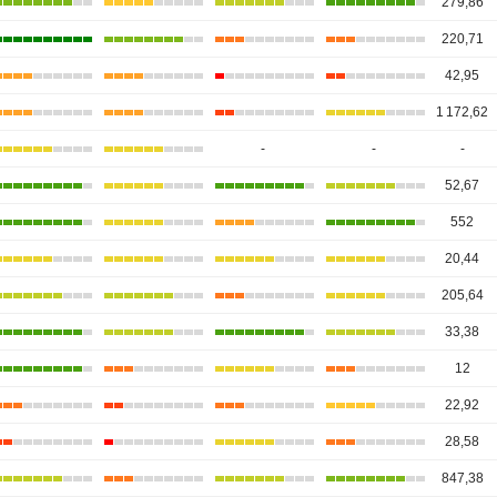
279,86
220,71
42,95
1 172,62
-
-
-
52,67
552
20,44
205,64
33,38
12
22,92
28,58
847,38