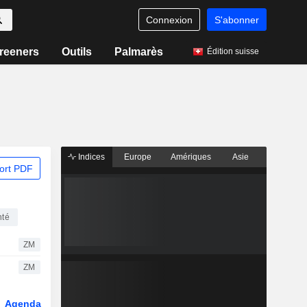
Connexion
S'abonner
reeners
Outils
Palmarès
Édition suisse
Indices
Europe
Amériques
Asie
ort PDF
nté
ZM
ZM
Agenda
Secteur
Dérivés
Fonds et ETFs