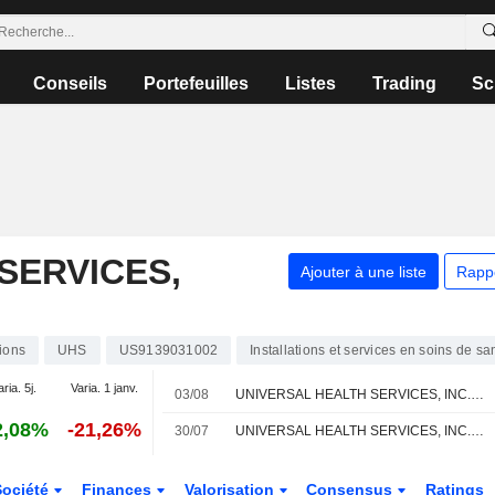
Conseils
Portefeuilles
Listes
Trading
Sc
SERVICES,
Ajouter à une liste
Rapp
ions
UHS
US9139031002
Installations et services en soins de sa
aria. 5j.
Varia. 1 janv.
03/08
UNIVERSAL HEALTH SERVICES, INC. : RBC Capital Markets maintient son opinion neutre
2,08%
-21,26%
30/07
UNIVERSAL HEALTH SERVICES, INC. : Goldman Sachs confirme sa recommandation neutre
Société
Finances
Valorisation
Consensus
Ratings