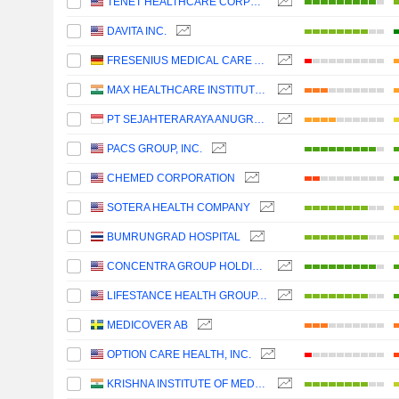
TENET HEALTHCARE CORPORATION
DAVITA INC.
FRESENIUS MEDICAL CARE AG
MAX HEALTHCARE INSTITUTE LIMITED
PT SEJAHTERARAYA ANUGRAHJAYA TBK
PACS GROUP, INC.
CHEMED CORPORATION
SOTERA HEALTH COMPANY
BUMRUNGRAD HOSPITAL
CONCENTRA GROUP HOLDINGS PARENT, INC.
LIFESTANCE HEALTH GROUP, INC.
MEDICOVER AB
OPTION CARE HEALTH, INC.
KRISHNA INSTITUTE OF MEDICAL SCIENCES LIMITED