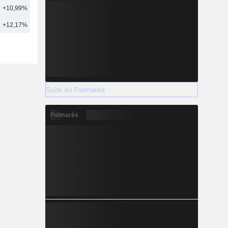
+10,99%
14
+12,17%
19
Suite du Palmarès
Palmarès