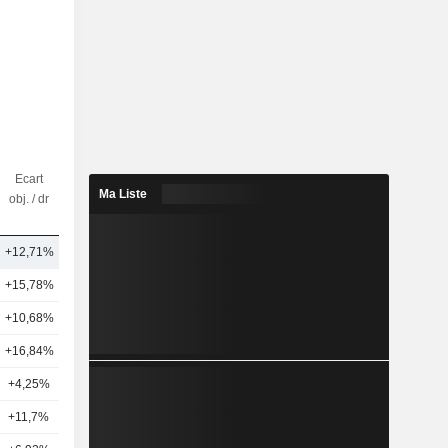
Ecart
Nbr
Ma Liste
obj. / dr
d'analystes
+12,71%
17
+15,78%
25
+10,68%
21
+16,84%
14
+4,25%
15
+11,7%
14