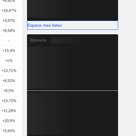
+6,92%
21
+16,97%
7
+3,97%
17
Espace mes listes
+8,58%
26
Palmarès
-
-
+15,4%
6
+1%
4
+13,71%
9
+8,52%
22
+8,5%
8
+15,72%
10
+11,28%
7
+20,6%
12
+5,64%
16