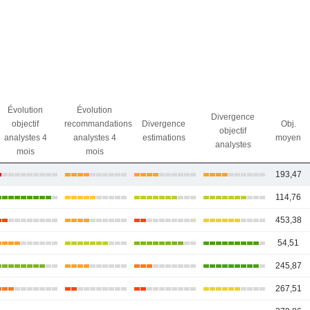
Évolution
Évolution
Divergence
objectif
recommandations
Divergence
Obj.
objectif
analystes 4
analystes 4
estimations
moyen
analystes
mois
mois
193,47
114,76
453,38
54,51
245,87
267,51