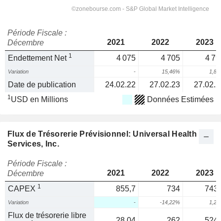
Période Fiscale :
2021
2022
2023
Décembre
1
Endettement Net
4 075
4 705
4 79
Variation
-
15,46%
1,8
Date de publication
24.02.22
27.02.23
27.02.2
1
USD en Millions
Données Estimées
Flux de Trésorerie Prévisionnel: Universal Health
Services, Inc.
Période Fiscale :
2021
2022
2023
Décembre
1
CAPEX
855,7
734
743,
Variation
-
-14,22%
1,2
Flux de trésorerie libre
28,04
262
524,