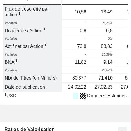
Flux de trésorerie par
10,56
13,49
1
1
action
Variation
-
27,76%
3
1
Dividende / Action
0,8
0,8
Variation
-
0%
1
Actif net par Action
73,8
83,83
8
Variation
-
13,59%
1
BNA
11,82
9,14
1
Variation
-
-22,67%
1
Nbr de Titres (en Milliers)
80 377
71 410
68
Date de publication
24.02.22
27.02.23
27.0
1
USD
Données Estimées
Ratios de Valorisation