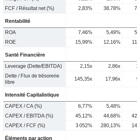
FCF / Résultat net (%)
2,83%
38,78%
73
Rentabilité
ROA
7,46%
5,49%
5,
ROE
15,99%
12,16%
11
Santé Financière
Leverage (Dette/EBITDA)
2,15x
2,86x
2
Dette / Flux de trésorerie
145,35x
17,96x
9
libre
Intensité Capitalistique
CAPEX / CA (%)
6,77%
5,48%
5
CAPEX / EBITDA (%)
45,12%
44,68%
42,
CAPEX / FCF (%)
3 052%
280,13%
141
Éléments par action