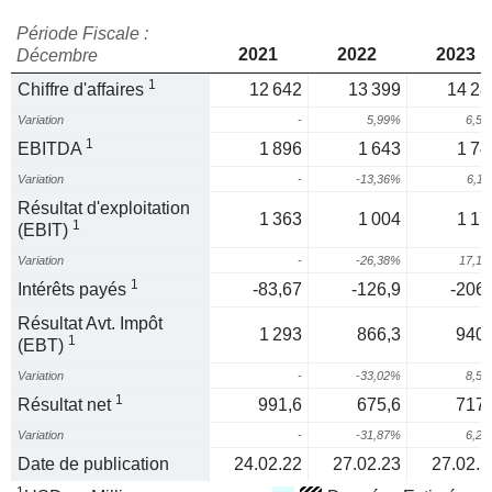
Période Fiscale :
2021
2022
2023
Décembre
1
Chiffre d'affaires
12 642
13 399
14 28
Variation
-
5,99%
6,5
1
EBITDA
1 896
1 643
1 74
Variation
-
-13,36%
6,1
Résultat d'exploitation
1 363
1 004
1 17
1
(EBIT)
Variation
-
-26,38%
17,1
1
Intérêts payés
-83,67
-126,9
-206,
Résultat Avt. Impôt
1 293
866,3
940,
1
(EBT)
Variation
-
-33,02%
8,5
1
Résultat net
991,6
675,6
717,
Variation
-
-31,87%
6,2
Date de publication
24.02.22
27.02.23
27.02.2