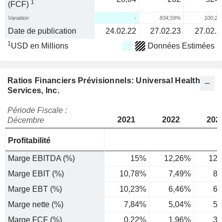
1
(FCF)
Variation
-
834,59%
100,2
Date de publication
24.02.22
27.02.23
27.02.2
1
USD en Millions
Données Estimées
Ratios Financiers Prévisionnels: Universal Health
Services, Inc.
Période Fiscale :
2021
2022
202
Décembre
Profitabilité
Marge EBITDA (%)
15%
12,26%
12,
Marge EBIT (%)
10,78%
7,49%
8,
Marge EBT (%)
10,23%
6,46%
6,
Marge nette (%)
7,84%
5,04%
5,
Marge FCF (%)
0,22%
1,96%
3,