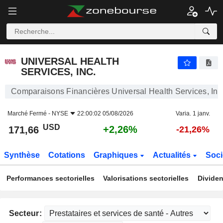
UNIVERSAL HEALTH SERVICES, INC.
171,66
$
+2,26%
UNIVERSAL HEALTH
SERVICES, INC.
Comparaisons Financières Universal Health Services, Inc
Marché Fermé -
NYSE
22:00:02 05/08/2026
Varia. 1 janv.
USD
+2,26%
171,66
-21,26%
Synthèse
Cotations
Graphiques
Actualités
Soci
Performances sectorielles
Valorisations sectorielles
Dividen
Secteur: