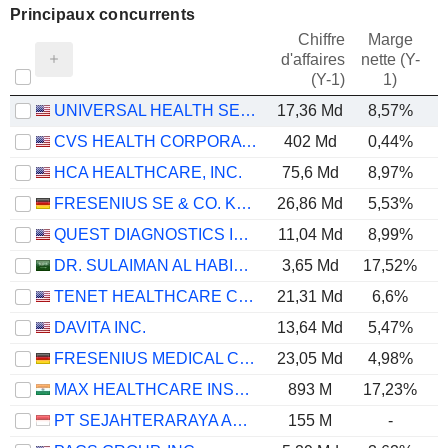
Principaux concurrents
Chiffre
Marge
d'affaires
nette (Y-
E
(Y-1)
1)
UNIVERSAL HEALTH SERVICES, INC.
17,36 Md
8,57%
CVS HEALTH CORPORATION
402 Md
0,44%
HCA HEALTHCARE, INC.
75,6 Md
8,97%
FRESENIUS SE & CO. KGAA
26,86 Md
5,53%
QUEST DIAGNOSTICS INCORPORATED
11,04 Md
8,99%
DR. SULAIMAN AL HABIB MEDICAL SERVICES GROUP COMPANY
3,65 Md
17,52%
TENET HEALTHCARE CORPORATION
21,31 Md
6,6%
DAVITA INC.
13,64 Md
5,47%
FRESENIUS MEDICAL CARE AG
23,05 Md
4,98%
MAX HEALTHCARE INSTITUTE LIMITED
893 M
17,23%
PT SEJAHTERARAYA ANUGRAHJAYA TBK
155 M
-