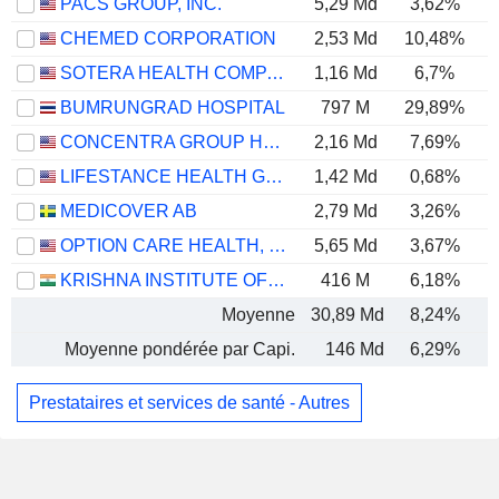
PACS GROUP, INC.
5,29 Md
3,62%
CHEMED CORPORATION
2,53 Md
10,48%
SOTERA HEALTH COMPANY
1,16 Md
6,7%
BUMRUNGRAD HOSPITAL
797 M
29,89%
CONCENTRA GROUP HOLDINGS PARENT, INC.
2,16 Md
7,69%
LIFESTANCE HEALTH GROUP, INC.
1,42 Md
0,68%
MEDICOVER AB
2,79 Md
3,26%
OPTION CARE HEALTH, INC.
5,65 Md
3,67%
KRISHNA INSTITUTE OF MEDICAL SCIENCES LIMITED
416 M
6,18%
Moyenne
30,89 Md
8,24%
Moyenne pondérée par Capi.
146 Md
6,29%
Prestataires et services de santé - Autres