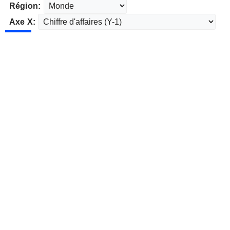
Région:
Axe X: