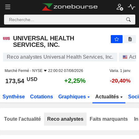
UNIVERSAL HEALTH SERVICES, INC.
173,54
$
+2,25%
UNIVERSAL HEALTH
SERVICES, INC.
Reco analystes Universal Health Services, Inc.
Acti
Marché Fermé -
NYSE
22:00:02 07/08/2026
Varia. 1 janv.
USD
+2,25%
173,54
-20,40%
Synthèse
Cotations
Graphiques
Actualités
Soci
Toute l'actualité
Reco analystes
Faits marquants
In