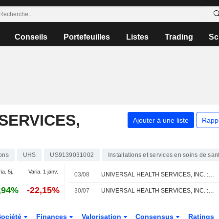
Conseils
Portefeuilles
Listes
Trading
Sc
SERVICES,
Ajouter à une liste
Rapp
ons
UHS
US9139031002
Installations et services en soins de san
ia. 5j.
Varia. 1 janv.
03/08
UNIVERSAL HEALTH SERVICES, INC. : RBC Capital Markets maintient son opinion neutre
,94%
-22,15%
30/07
UNIVERSAL HEALTH SERVICES, INC. : Goldman Sachs confirme sa recommandation neutre
Société
Finances
Valorisation
Consensus
Ratings