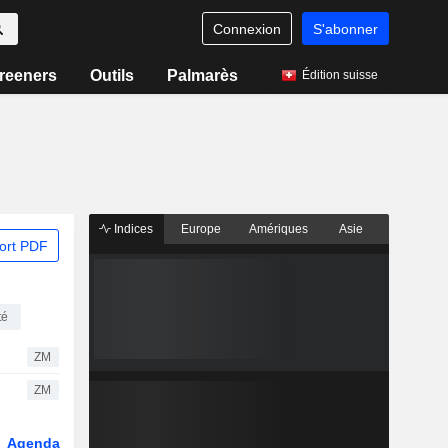
Connexion
S'abonner
reeners
Outils
Palmarès
Édition suisse
Indices
Europe
Amériques
Asie
ort PDF
té
ZM
ZM
Agenda
Secteur
Dérivés
Fonds et ETFs