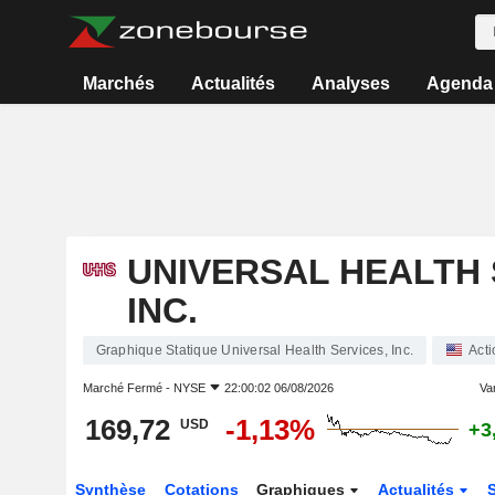
Marchés
Actualités
Analyses
Agenda
UNIVERSAL HEALTH 
INC.
Graphique Statique Universal Health Services, Inc.
Acti
Marché Fermé -
NYSE
22:00:02 06/08/2026
Var
169,72
-1,13%
USD
+3
Synthèse
Cotations
Graphiques
Actualités