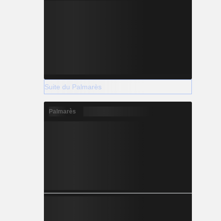
Suite du Palmarès
Palmarès