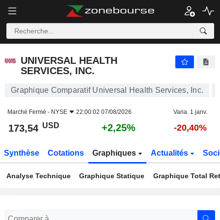
UNIVERSAL HEALTH SERVICES, INC.
173,54
$
+2,25%
UNIVERSAL HEALTH
SERVICES, INC.
Graphique Comparatif Universal Health Services, Inc.
Marché Fermé -
NYSE
22:00:02 07/08/2026
Varia. 1 janv.
USD
+2,25%
173,54
-20,40%
Synthèse
Cotations
Graphiques
Actualités
Soci
Analyse Technique
Graphique Statique
Graphique Total Re