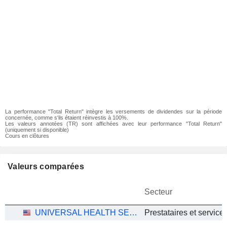
La performance "Total Return" intègre les versements de dividendes sur la période
concernée, comme s'ils étaient réinvestis à 100%.
Les valeurs annotées (TR) sont affichées avec leur performance "Total Return"
(uniquement si disponible)
Cours en clôtures
Valeurs comparées
Secteur
UNIVERSAL HEALTH SERVICES, INC.