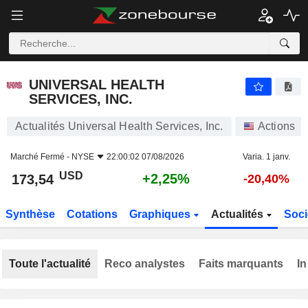
UNIVERSAL HEALTH SERVICES, INC.
173,54
$
+2,25%
UNIVERSAL HEALTH
SERVICES, INC.
Actualités Universal Health Services, Inc.
Actions
Marché Fermé -
NYSE
22:00:02 07/08/2026
Varia. 1 janv.
USD
+2,25%
173,54
-20,40%
Synthèse
Cotations
Graphiques
Actualités
Soci
Toute l'actualité
Reco analystes
Faits marquants
In