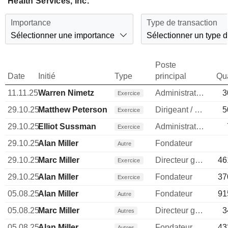
Health Services, Inc.
Importance
Type de transaction
Sélectionner une importance
Sélectionner un type d
Poste
Date
Initié
Type
principal
Qua
11.11.25
Warren Nimetz
Administrateur
3
Exercice
29.10.25
Matthew Peterson
Dirigeant / cadre principal
5
Exercice
29.10.25
Elliot Sussman
Administrateur
Exercice
29.10.25
Alan Miller
Fondateur
Autre
29.10.25
Marc Miller
Directeur general
46
Exercice
29.10.25
Alan Miller
Fondateur
37
Exercice
05.08.25
Alan Miller
Fondateur
91
Autre
05.08.25
Marc Miller
Directeur general
3
Autres
05.08.25
Alan Miller
Fondateur
43
Autres