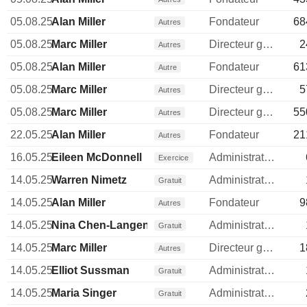
05.08.25
Alan Miller
Fondateur
68
Autres
05.08.25
Marc Miller
Directeur general
2
Autres
05.08.25
Alan Miller
Fondateur
61
Autre
05.08.25
Marc Miller
Directeur general
5
Autres
05.08.25
Marc Miller
Directeur general
55
Autres
22.05.25
Alan Miller
Fondateur
21
Autres
16.05.25
Eileen McDonnell
Administrateur
Exercice
14.05.25
Warren Nimetz
Administrateur
Gratuit
14.05.25
Alan Miller
Fondateur
9
Autres
14.05.25
Nina Chen-Langenmayr
Administrateur
Gratuit
14.05.25
Marc Miller
Directeur general
1
Autres
14.05.25
Elliot Sussman
Administrateur
Gratuit
14.05.25
Maria Singer
Administrateur
Gratuit