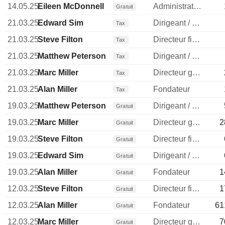
14.05.25
Eileen McDonnell
Administrateur
Gratuit
21.03.25
Edward Sim
Dirigeant / cadre principal
Tax
21.03.25
Steve Filton
Directeur financier
Tax
21.03.25
Matthew Peterson
Dirigeant / cadre principal
Tax
21.03.25
Marc Miller
Directeur general
Tax
21.03.25
Alan Miller
Fondateur
Tax
19.03.25
Matthew Peterson
Dirigeant / cadre principal
Gratuit
19.03.25
Marc Miller
Directeur general
2
Gratuit
19.03.25
Steve Filton
Directeur financier
Gratuit
19.03.25
Edward Sim
Dirigeant / cadre principal
Gratuit
19.03.25
Alan Miller
Fondateur
1
Gratuit
12.03.25
Steve Filton
Directeur financier
1
Gratuit
12.03.25
Alan Miller
Fondateur
61
Gratuit
12.03.25
Marc Miller
Directeur general
7
Gratuit