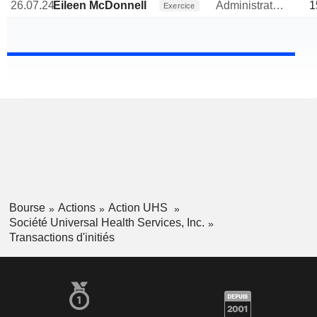
26.07.24
Eileen McDonnell
Administrateur
1
Exercice
Bourse
Actions
Action UHS
Société Universal Health Services, Inc.
Transactions d'initiés