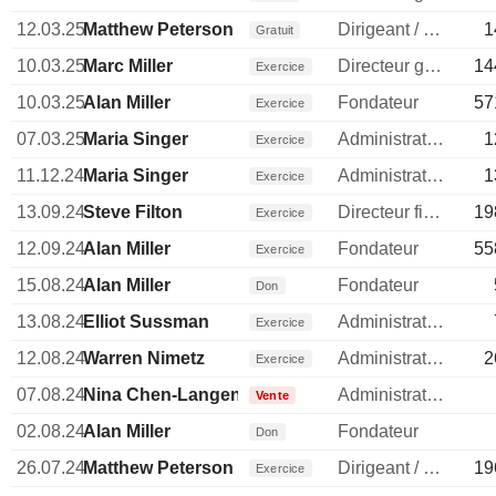
12.03.25
Matthew Peterson
Dirigeant / cadre principal
1
Gratuit
10.03.25
Marc Miller
Directeur general
14
Exercice
10.03.25
Alan Miller
Fondateur
57
Exercice
07.03.25
Maria Singer
Administrateur
1
Exercice
11.12.24
Maria Singer
Administrateur
1
Exercice
13.09.24
Steve Filton
Directeur financier
19
Exercice
12.09.24
Alan Miller
Fondateur
55
Exercice
15.08.24
Alan Miller
Fondateur
Don
13.08.24
Elliot Sussman
Administrateur
Exercice
12.08.24
Warren Nimetz
Administrateur
2
Exercice
07.08.24
Nina Chen-Langenmayr
Administrateur
Vente
02.08.24
Alan Miller
Fondateur
Don
26.07.24
Matthew Peterson
Dirigeant / cadre principal
19
Exercice