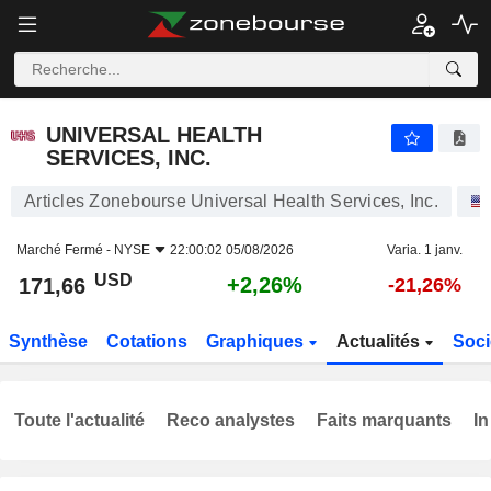
UNIVERSAL HEALTH SERVICES, INC.
171,66
$
+2,26%
UNIVERSAL HEALTH
SERVICES, INC.
Articles Zonebourse Universal Health Services, Inc.
Marché Fermé -
NYSE
22:00:02 05/08/2026
Varia. 1 janv.
USD
+2,26%
171,66
-21,26%
Synthèse
Cotations
Graphiques
Actualités
Soci
Toute l'actualité
Reco analystes
Faits marquants
In