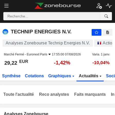
TECHNIP ENERGIES N.V.
29,22
€
-1,42%
TECHNIP ENERGIES N.V.
Analyses Zonebourse Technip Energies N.V.
Action
Marché Fermé -
Euronext Paris
17:55:00 07/08/2026
Varia. 1 janv.
EUR
-1,42%
29,22
-10,04%
Synthèse
Cotations
Graphiques
Actualités
Soci
Toute l'actualité
Reco analystes
Faits marquants
In
Analyses Zonebourse