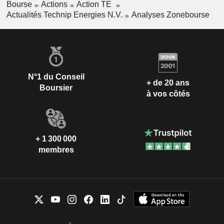
Bourse
Actions
Action TE
Actualités Technip Energies N.V.
Analyses Zonebourse
N°1 du Conseil
+ de 20 ans
Boursier
à vos côtés
+ 1 300 000
membres