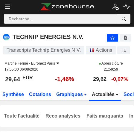
TECHNIP ENERGIES N.V.
29,64
€
-1,46%
TECHNIP ENERGIES N.V.
Transcripts Technip Energies N.V.
Actions
TE
Marché Fermé -
Euronext Paris
Après clôture
17:55:00 06/08/2026
21:59:59
EUR
-1,46%
29,64
29,62
-0,07%
Synthèse
Cotations
Graphiques
Actualités
Soci
Toute l'actualité
Reco analystes
Faits marquants
In