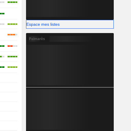
-
-
Espace mes listes
Palmarès
-
-
-
-
-
-
-
-
-
-
-