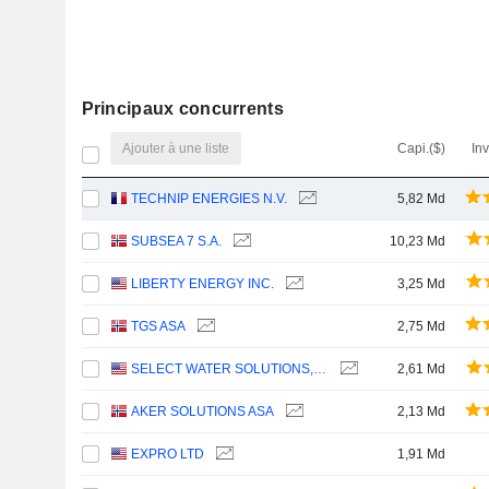
Principaux concurrents
Ajouter à une liste
Capi.($)
In
TECHNIP ENERGIES N.V.
5,82 Md
SUBSEA 7 S.A.
10,23 Md
LIBERTY ENERGY INC.
3,25 Md
TGS ASA
2,75 Md
SELECT WATER SOLUTIONS, INC.
2,61 Md
AKER SOLUTIONS ASA
2,13 Md
EXPRO LTD
1,91 Md