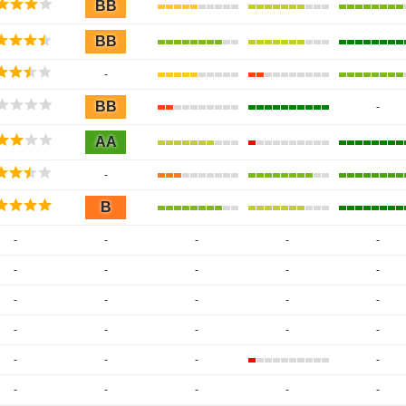
BB
BB
-
BB
-
AA
-
B
-
-
-
-
-
-
-
-
-
-
-
-
-
-
-
-
-
-
-
-
-
-
-
-
-
-
-
-
-