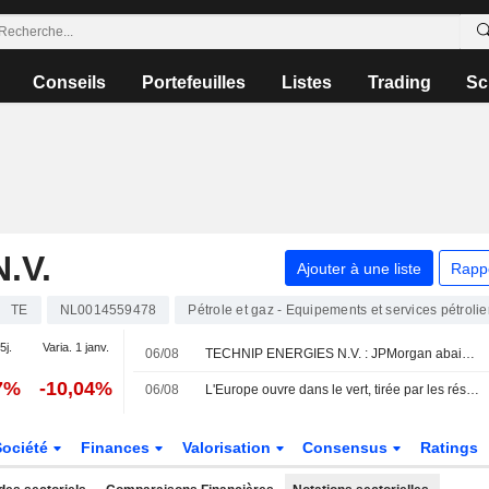
Conseils
Portefeuilles
Listes
Trading
Sc
.V.
Ajouter à une liste
Rapp
TE
NL0014559478
Pétrole et gaz - Equipements et services pétrolie
5j.
Varia. 1 janv.
06/08
TECHNIP ENERGIES N.V. : JPMorgan abaisse son opinion à neutre
7%
-10,04%
06/08
L'Europe ouvre dans le vert, tirée par les résultats et les espoirs en Iran
Société
Finances
Valorisation
Consensus
Ratings