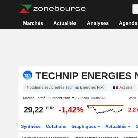
Marchés
Actualités
Analyses
Agenda
TECHNIP ENERGIES N
Notations sectorielles Technip Energies N.V.
Actions
Marché Fermé -
Euronext Paris
17:55:00 07/08/2026
Varia. 
29,22
-1,42%
EUR
-2,2
Synthèse
Cotations
Graphiques
Actualités