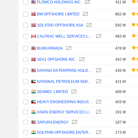
FLOWCO HOLDINGS INC.
911 M
BW OFFSHORE LIMITED
862 M
SOLSTAD OFFSHORE ASA
592 M
CALFRAC WELL SERVICES LTD.
483 M
BUMI ARMADA
478 M
SEA1 OFFSHORE INC.
442 M
DAYANG ENTERPRISE HOLDINGS
436 M
NATIONAL PETROLEUM SERVICES COMPANY K.S.C.P.
421 M
SEAMEC LIMITED
408 M
HEAVY ENGINEERING INDUSTRIES AND SHIPBUILDING COMPANY K.S.C.P.
403 M
ASIAN ENERGY SERVICES LIMITED
191 M
SAPURA ENERGY
187 M
DOLPHIN OFFSHORE ENTERPRISES (INDIA) LIMITED
173 M