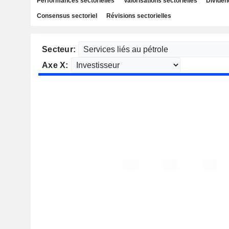
Performances sectorielles
Valorisations sectorielles
Dividen
Consensus sectoriel
Révisions sectorielles
Secteur:
Axe X: