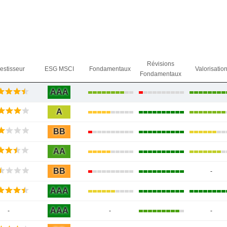
Révisions
vestisseur
ESG MSCI
Fondamentaux
Valorisatio
Fondamentaux
AAA
A
BB
AA
BB
-
AAA
AAA
-
-
-