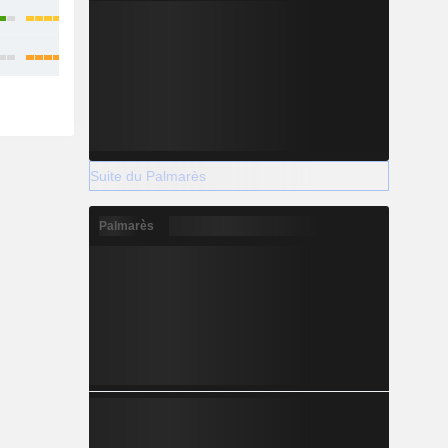
Suite du Palmarès
Palmarès