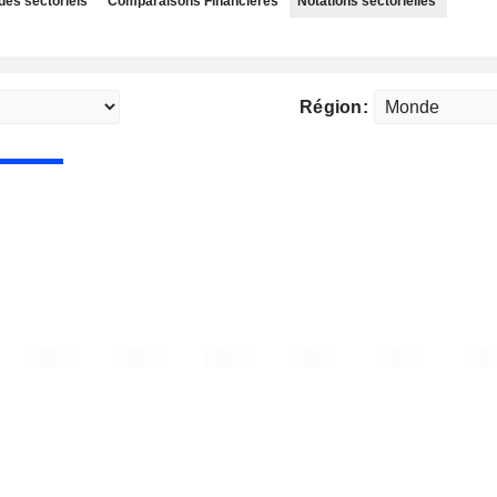
des sectoriels
Comparaisons Financières
Notations sectorielles
Région: