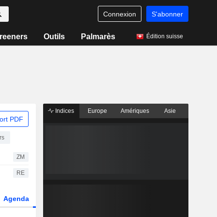
Connexion
S'abonner
reeners
Outils
Palmarès
Édition suisse
Indices
Europe
Amériques
Asie
ort PDF
rs
ZM
RE
Agenda
Secteur
Dérivés
Fonds et ETFs