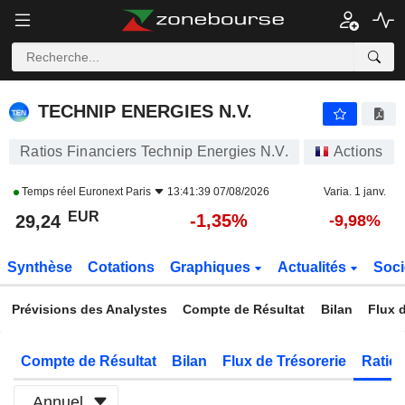
TECHNIP ENERGIES N.V.
29,24
€
-1,35%
TECHNIP ENERGIES N.V.
Ratios Financiers Technip Energies N.V.
Actions
Temps réel
Euronext Paris
13:41:39 07/08/2026
Varia. 1 janv.
EUR
-1,35%
29,24
-9,98%
Synthèse
Cotations
Graphiques
Actualités
Soci
Prévisions des Analystes
Compte de Résultat
Bilan
Flux d
Compte de Résultat
Bilan
Flux de Trésorerie
Ratios
Annuel