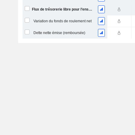
Flux de trésorerie libre pour l’ensemble des pourvoyeurs de fonds (créanciers et actionnaires) FCFF
Variation du fonds de roulement net
Dette nette émise (remboursée)