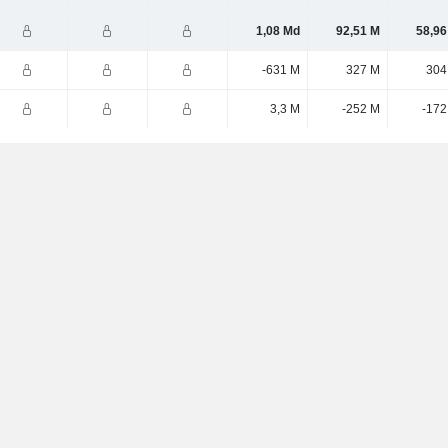
1,08 Md
92,51 M
58,96
-631 M
327 M
304
3,3 M
-252 M
-172