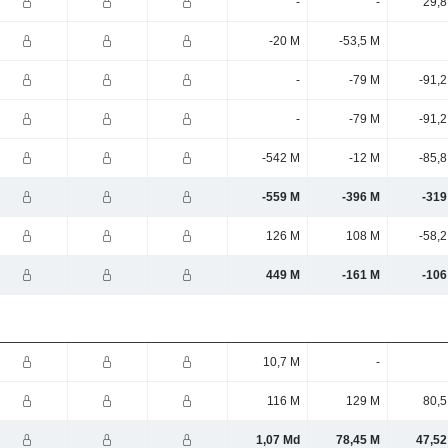
-
-
29,8
-20 M
-53,5 M
-
-79 M
-91,
-
-79 M
-91,
-542 M
-12 M
-85,
-559 M
-396 M
-319
126 M
108 M
-58,
449 M
-161 M
-106
10,7 M
-
116 M
129 M
80,5
1,07 Md
78,45 M
47,52