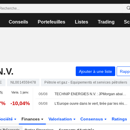
Conseils
Portefeuilles
Listes
Trading
Sc
.V.
Ajouter à une liste
Rapp
E
NL0014559478
Pétrole et gaz - Equipements et services pétroliers
5j.
Varia. 1 janv.
06/08
TECHNIP ENERGIES N.V. : JPMorgan abaisse son opinion à neutre
7%
-10,04%
06/08
L'Europe ouvre dans le vert, tirée par les résultats et les espoirs en Iran
Société
Finances
Valorisation
Consensus
Ratings