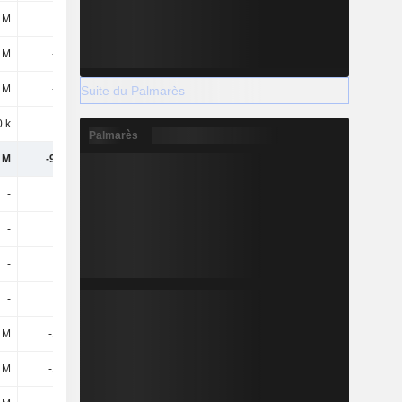
9 M
100 k
-484 M
5 M
-1,3 M
-900 k
8 M
-6,7 M
-23,5 M
Suite du Palmarès
 k
-5 M
-4,8 M
Palmarès
 M
-97,5 M
-602 M
-
-
220 M
-
-
-
-
-
220 M
-
-
-
 M
-123 M
-80,9 M
 M
-123 M
-80,9 M