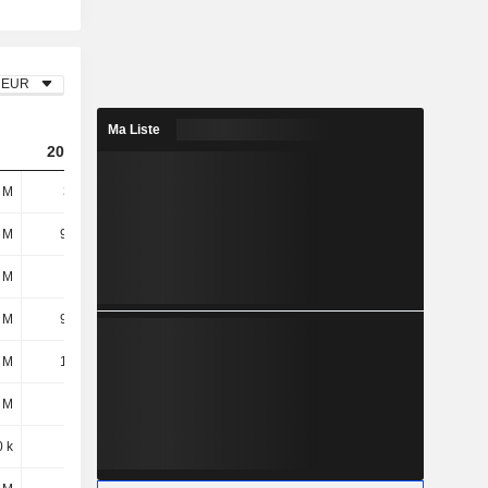
EUR
Ma Liste
2024
2025
 M
391 M
364 M
 M
90,8 M
102 M
 M
5,6 M
7,8 M
 M
96,4 M
110 M
 M
14,5 M
11,8 M
 M
3 M
1,8 M
 k
5 M
2,2 M