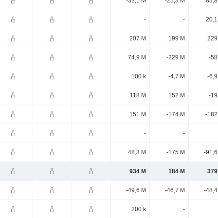
-33,1 M
-25,3 M
85,8
-
-
20,1
207 M
199 M
229
74,9 M
-229 M
-58
100 k
-4,7 M
-6,
118 M
152 M
-19
151 M
-174 M
-182
-
-
48,3 M
-175 M
-91,
934 M
184 M
379
-49,6 M
-46,7 M
-48,
200 k
-