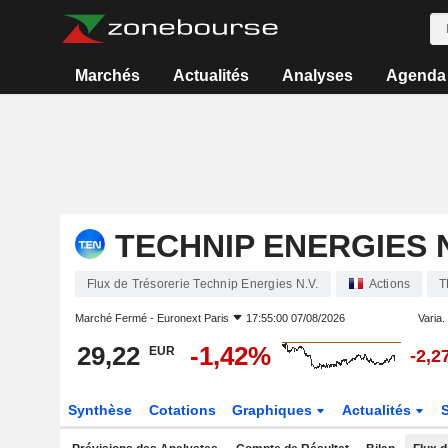
Marchés
Actualités
Analyses
Agenda
TECHNIP ENERGIES N
Flux de Trésorerie Technip Energies N.V.
Actions
T
Marché Fermé -
Euronext Paris
17:55:00 07/08/2026
Varia. 
29,22
-1,42%
EUR
-2,2
Synthèse
Cotations
Graphiques
Actualités