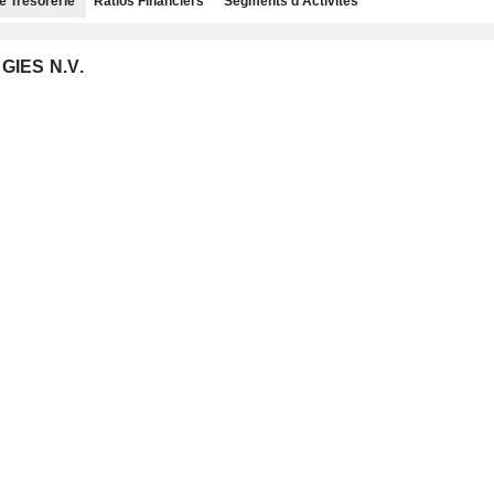
e Trésorerie
Ratios Financiers
Segments d'Activités
GIES N.V.