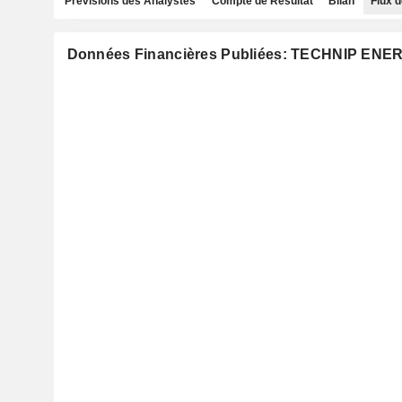
Prévisions des Analystes
Compte de Résultat
Bilan
Flux d
Données Financières Publiées: TECHNIP ENER