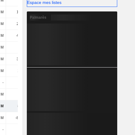
 M
32 M
43,9 M
Espace mes listes
 M
18,4 M
16,9 M
Palmarès
 M
25,9 M
8,7 M
 M
47,1 M
-237 M
9 M
-2 M
600 k
 M
32,1 M
-79,7 M
 M
258 M
502 M
-
-
-
6 M
-76 M
-83,9 M
 M
845 M
661 M
4 M
-84,6 M
-89,4 M
-
-
400 k