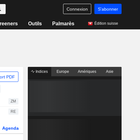
Connexion
S'abonner
reeners
Outils
Palmarès
Édition suisse
Indices
Europe
Amériques
Asie
ort PDF
ZM
RE
Agenda
Secteur
Dérivés
Fonds et ETFs