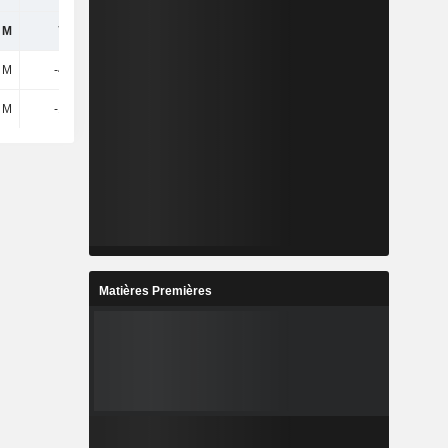
 M
741 M
305 M
 M
-426 M
64 M
 M
-123 M
139 M
Matières Premières