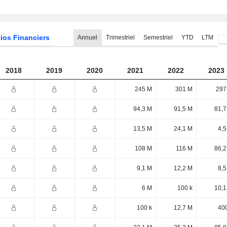
ios Financiers
Annuel
Trimestriel
Semestriel
YTD
LTM
2018
2019
2020
2021
2022
2023
245 M
301 M
297
94,3 M
91,5 M
81,7
13,5 M
24,1 M
4,5
108 M
116 M
86,2
9,1 M
12,2 M
8,5
6 M
100 k
10,1
100 k
12,7 M
400