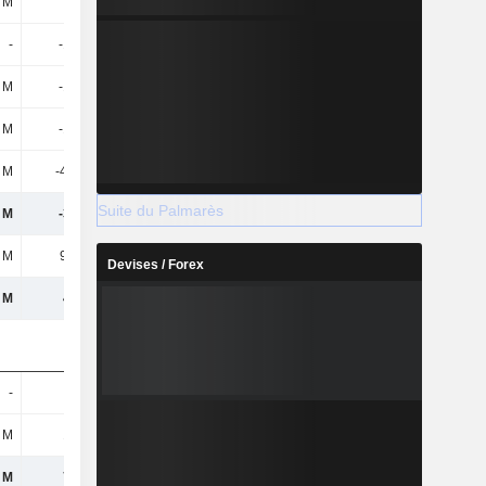
 M
-
-
-
-100 M
-45 M
2 M
-102 M
-150 M
2 M
-102 M
-150 M
8 M
-40,7 M
-26,3 M
Suite du Palmarès
 M
-365 M
-82,4 M
2 M
92,8 M
-180 M
Devises / Forex
 M
476 M
-203 M
-
-
-
 M
122 M
129 M
 M
727 M
294 M