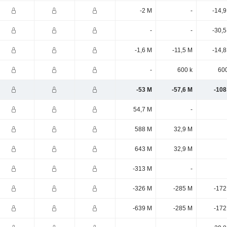
-2 M
-
-14,
-
-
-30,
-1,6 M
-11,5 M
-14,
-
600 k
600
-53 M
-57,6 M
-108
54,7 M
-
588 M
32,9 M
643 M
32,9 M
-313 M
-
-326 M
-285 M
-172
-639 M
-285 M
-172