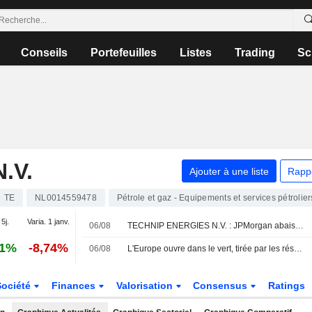
Conseils
Portefeuilles
Listes
Trading
Sc
.V.
Ajouter à une liste
Rapp
TE
NL0014559478
Pétrole et gaz - Equipements et services pétrolier
 5j.
Varia. 1 janv.
06/08
TECHNIP ENERGIES N.V. : JPMorgan abaisse son opinion à neutre
61%
-8,74%
06/08
L'Europe ouvre dans le vert, tirée par les résultats et les espoirs en Iran
Société
Finances
Valorisation
Consensus
Ratings