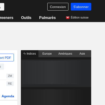
Connexion
S'abonner
reeners
Outils
Palmarès
Édition suisse
Indices
Europe
Amériques
Asie
ort PDF
s
ZM
RE
Agenda
Secteur
Dérivés
Fonds et ETFs