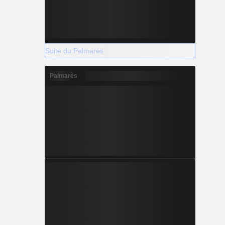
Suite du Palmarès
Palmarès