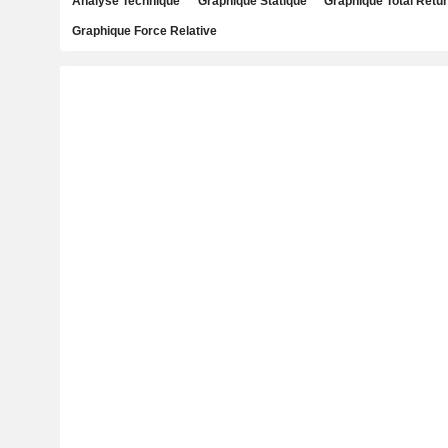
Analyse Technique
Graphique Statique
Graphique Total Retu
Graphique Force Relative