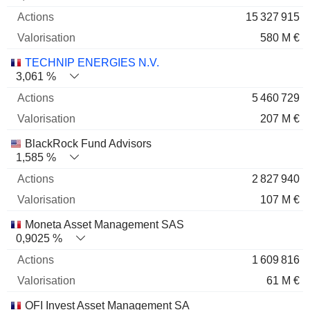
15 327 915
580 M €
TECHNIP ENERGIES N.V.
3,061 %
5 460 729
207 M €
BlackRock Fund Advisors
1,585 %
2 827 940
107 M €
Moneta Asset Management SAS
0,9025 %
1 609 816
61 M €
OFI Invest Asset Management SA