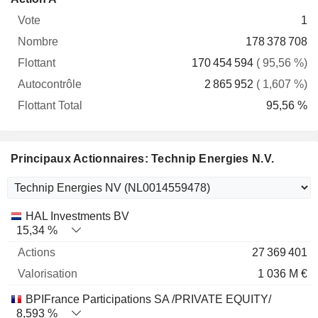
Vote
Nombre
Flottant
Autocontrôle
Total
1
178 378 708
170 454 594
( 95,56 %)
2 865 952
( 1,607 %)
95,56 %
Principaux Actionnaires: Technip Energies N.V.
Nom
Actions
%
Valorisation
HAL Investments BV
15,34 %
27 369 401
1 036 M €
BPIFrance Participations SA /PRIVATE EQUITY/
8,593 %