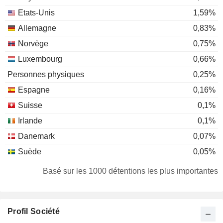
Etats-Unis
1,59%
Allemagne
0,83%
Norvège
0,75%
Luxembourg
0,66%
Personnes physiques
0,25%
Espagne
0,16%
Suisse
0,1%
Irlande
0,1%
Danemark
0,07%
Suède
0,05%
Liechtenstein
0,05%
Basé sur les 1000 détentions les plus importantes
Canada
0,02%
Finlande
0,01%
Profil Société
Autriche
0,01%