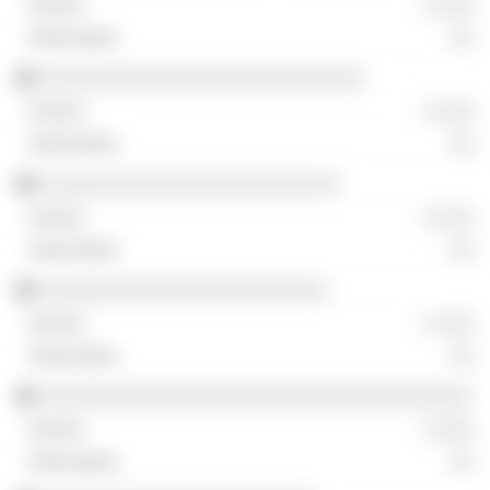
░ ░░░
░░
░░░░░░░░░░░░░░░░░░░░░░░░░░░
░ ░░░
░░
░░░░░░░░░░░░░░░░░░░░░░░░░
░ ░░░
░░
░░░░░░░░░░░░░░░░░░░░░░░░
░ ░░░
░░
░░░░░░░░░░░░░░░░░░░░░░░░░░░░░░░░░░░░
░ ░░░
░░