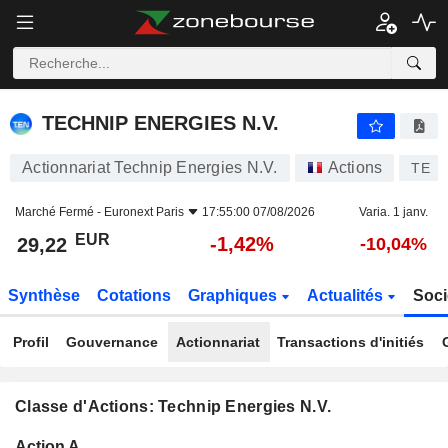
TECHNIP ENERGIES N.V.
29,22
€
-1,42%
TECHNIP ENERGIES N.V.
Actionnariat Technip Energies N.V.
Actions
TE
Marché Fermé -
Euronext Paris
17:55:00 07/08/2026
Varia. 1 janv.
EUR
-1,42%
29,22
-10,04%
Synthèse
Cotations
Graphiques
Actualités
Soci
Profil
Gouvernance
Actionnariat
Transactions d'initiés
Classe d'Actions: Technip Energies N.V.
Flottant
Action A