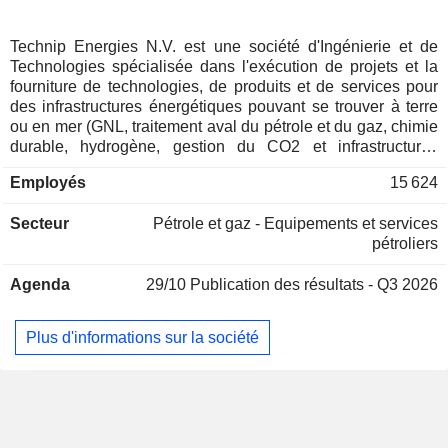
Technip Energies N.V. est une société d'Ingénierie et de
Technologies spécialisée dans l'exécution de projets et la
fourniture de technologies, de produits et de services pour
des infrastructures énergétiques pouvant se trouver à terre
ou en mer (GNL, traitement aval du pétrole et du gaz, chimie
durable, hydrogène, gestion du CO2 et infrastructures
marines). Le CA par activité se répartit comme suit : -
Employés
15 624
livraison de projets (75%) ; - intégration de technologies,
vente d'équipements et prestations de services (25%). La
Secteur
Pétrole et gaz - Equipements et services
répartition géographique du CA est la suivante : Europe et
pétroliers
Asie centrale (14,9%), Afrique et Moyen-Orient (58,9%),
Amériques (18,4%) et Asie-Pacifique (7,8%).
Agenda
29/10
Publication des résultats - Q3 2026
Plus d'informations sur la société