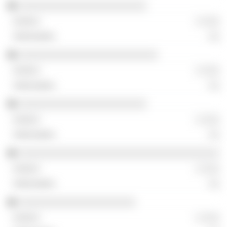
░░░░░░░░░░░░░░░░░░░░░░░
░ ░░░
░░
░░░░░░░░░░░░░░░░░░░░░░░░░
░ ░░░
░░
░░░░░░░░░░░░░░░░░░░░░░░
░ ░░░
░░
░░░░░░░░░░░░░░░░░░░░░░░░░░░░░░░░░░░░
░ ░░░
░░
░░░░░░░░░░░░░░░░░░░░░
░ ░░░