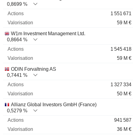
0,8699 %
1 551 671
59 M €
W1m Investment Management Ltd.
0,8664 %
1 545 418
59 M €
ODIN Forvaltning AS
0,7441 %
1 327 334
50 M €
Allianz Global Investors GmbH (France)
0,5279 %
941 587
36 M €