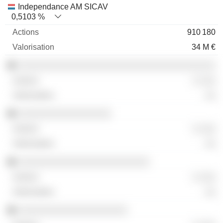
Independance AM SICAV
0,5103 %
910 180
34 M €
░░░░░░░░░░░░░░░░░░░░░░░░░░░░░░░░░░░░
░ ░░░
░░
░░░░░░░░░░░░░░░░░
░ ░░░
░░
░░░░░░░░░░░░░░░░░░░░░░░░
░ ░░░
░░
░░░░░░░░░░░░░░░░░░░░