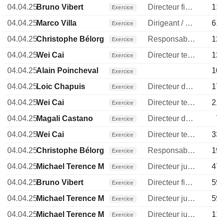
04.04.25
Bruno Vibert
Directeur financier
1
Exercice
04.04.25
Marco Villa
Dirigeant / cadre principal
6
Exercice
04.04.25
Christophe Bélorgeot
Responsable communication publique
1
Exercice
04.04.25
Wei Cai
Directeur technique
1
Exercice
04.04.25
Alain Poincheval
1
Exercice
04.04.25
Loic Chapuis
Directeur des operations
1
Exercice
04.04.25
Wei Cai
Directeur technique
2
Exercice
04.04.25
Magali Castano
Directeur des ressources humaines
Exercice
04.04.25
Wei Cai
Directeur technique
3
Exercice
04.04.25
Christophe Bélorgeot
Responsable communication publique
1
Exercice
04.04.25
Michael Terence McGuinty
Directeur juridique
4
Exercice
04.04.25
Bruno Vibert
Directeur financier
5
Exercice
04.04.25
Michael Terence McGuinty
Directeur juridique
5
Exercice
04.04.25
Michael Terence McGuinty
Directeur juridique
1
Exercice