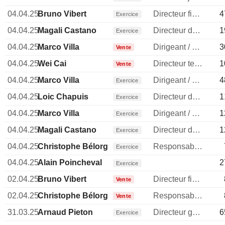
04.04.25
Bruno Vibert
Directeur financier
4
Exercice
04.04.25
Magali Castano
Directeur des ressources humaines
1
Exercice
04.04.25
Marco Villa
Dirigeant / cadre principal
3
Vente
04.04.25
Wei Cai
Directeur technique
1
Vente
04.04.25
Marco Villa
Dirigeant / cadre principal
4
Exercice
04.04.25
Loic Chapuis
Directeur des operations
1
Exercice
04.04.25
Marco Villa
Dirigeant / cadre principal
1
Exercice
04.04.25
Magali Castano
Directeur des ressources humaines
1
Exercice
04.04.25
Christophe Bélorgeot
Responsable communication publique
Exercice
04.04.25
Alain Poincheval
2
Exercice
02.04.25
Bruno Vibert
Directeur financier
Vente
02.04.25
Christophe Bélorgeot
Responsable communication publique
Vente
31.03.25
Arnaud Pieton
Directeur general
6
Exercice