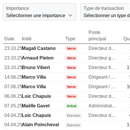
Importance
Type de transaction
Sélectionner une importance
Sélectionner un type d
Poste
Date
Initié
Type
principal
Qua
23.10.25
Magali Castano
Directeur des ressources humaines
Vente
23.10.25
Arnaud Pieton
Directeur general
Vente
23.10.25
Bruno Vibert
Directeur financier
1
Vente
14.06.25
Marco Villa
Dirigeant / cadre principal
Vente
07.06.25
Marco Villa
Dirigeant / cadre principal
1
Vente
06.06.25
Loic Chapuis
Directeur des operations
Vente
07.05.25
Maëlle Gavet
Administrateur
Achat
04.04.25
Loic Chapuis
Directeur des operations
Exercice
04.04.25
Alain Poincheval
1
Exercice