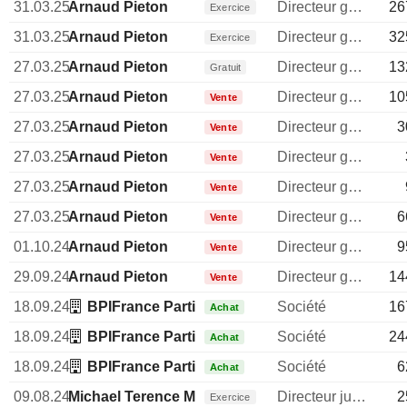
31.03.25
Arnaud Pieton
Directeur general
26
Exercice
31.03.25
Arnaud Pieton
Directeur general
32
Exercice
27.03.25
Arnaud Pieton
Directeur general
13
Gratuit
27.03.25
Arnaud Pieton
Directeur general
10
Vente
27.03.25
Arnaud Pieton
Directeur general
3
Vente
27.03.25
Arnaud Pieton
Directeur general
Vente
27.03.25
Arnaud Pieton
Directeur general
Vente
27.03.25
Arnaud Pieton
Directeur general
6
Vente
01.10.24
Arnaud Pieton
Directeur general
9
Vente
29.09.24
Arnaud Pieton
Directeur general
14
Vente
18.09.24
BPIFrance Participations SA /PRIVATE EQUITY
Société
16
Achat
18.09.24
BPIFrance Participations SA /PRIVATE EQUITY
Société
24
Achat
18.09.24
BPIFrance Participations SA /PRIVATE EQUITY
Société
6
Achat
09.08.24
Michael Terence McGuinty
Directeur juridique
2
Exercice