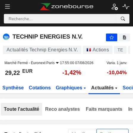
TECHNIP ENERGIES N.V.
29,22
€
-1,42%
TECHNIP ENERGIES N.V.
Actualités Technip Energies N.V.
Actions
TE
Marché Fermé -
Euronext Paris
17:55:00 07/08/2026
Varia. 1 janv.
EUR
-1,42%
29,22
-10,04%
Synthèse
Cotations
Graphiques
Actualités
Soci
Toute l'actualité
Reco analystes
Faits marquants
In