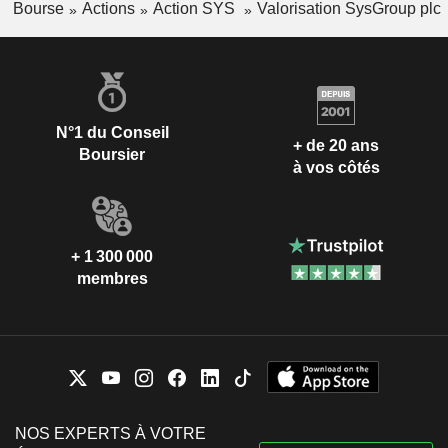
Bourse
Actions
Action SYS
Valorisation SysGroup plc
N°1 du Conseil
+ de 20 ans
Boursier
à vos côtés
+ 1 300 000
membres
NOS EXPERTS À VOTRE