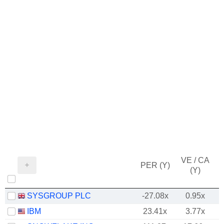
VE / CA
PER (Y)
(Y)
SYSGROUP PLC
-27.08x
0.95x
IBM
23.41x
3.77x