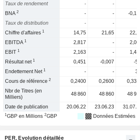
Taux de rendement
-
-
2
BNA
-
-
-0,12
Taux de distribution
-
-
1
Chiffre d'affaires
14,75
21,65
22,7
1
EBITDA
2,817
-
2,00
1
EBIT
2,163
-
1,43
1
Résultat net
0,451
-0,007
-5
1
Endettement Net
-
-
3,
2
Cours de référence
0,2400
0,2600
0,335
Nbr de Titres (en
48 860
48 860
48 93
Milliers)
Date de publication
20.06.22
23.06.23
31.07.2
1
2
GBP en Millions
GBP
Données Estimées
PER
, Evolution détaillée