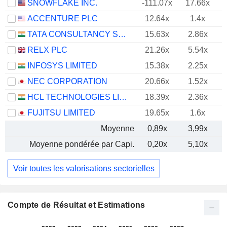
SNOWFLAKE INC.
-111.07x
17.66x
ACCENTURE PLC
12.64x
1.4x
TATA CONSULTANCY SERVICES LTD.
15.63x
2.86x
RELX PLC
21.26x
5.54x
INFOSYS LIMITED
15.38x
2.25x
NEC CORPORATION
20.66x
1.52x
HCL TECHNOLOGIES LIMITED
18.39x
2.36x
FUJITSU LIMITED
19.65x
1.6x
Moyenne
0,89x
3,99x
Moyenne pondérée par Capi.
0,20x
5,10x
Voir toutes les valorisations sectorielles
Compte de Résultat et Estimations