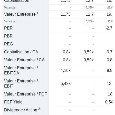
Capitalisation
11,73
12,7
16,3
Variation
-
8,33%
29,0
1
Valeur Entreprise
11,73
12,7
19,7
Variation
-
8,33%
55,8
PER
-
-
-2,77
PBR
-
-
PEG
-
-
Capitalisation / CA
0,8x
0,59x
0,72
Valeur Entreprise / CA
0,8x
0,59x
0,87
Valeur Entreprise /
4,16x
-
9,86
EBITDA
Valeur Entreprise /
5,42x
-
13,8
EBIT
Valeur Entreprise / FCF
-
-
187
FCF Yield
-
-
0,54
2
Dividende / Action
-
-