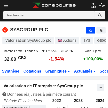
SYSGROUP PLC
32,00
p
-1,54%
SYSGROUP PLC
Valorisation SysGroup plc
Actions
SYS
GB00B
Marché Fermé -
London S.E.
17:35:20 06/08/2026
Varia. 1 janv.
GBX
-1,54%
32,00
+100,00%
Synthèse
Cotations
Graphiques
Actualités
Soci
Valorisation de l'Entreprise: SysGroup plc
Données réajustées à périmètre courant
2022
2023
2024
Période Fiscale : Mars
1