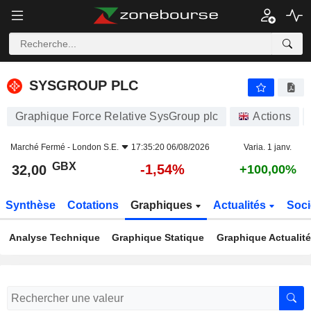
SYSGROUP PLC
32,00
p
-1,54%
SYSGROUP PLC
Graphique Force Relative SysGroup plc
Actions
Marché Fermé -
London S.E.
17:35:20 06/08/2026
Varia. 1 janv.
GBX
-1,54%
32,00
+100,00%
Synthèse
Cotations
Graphiques
Actualités
Soci
Analyse Technique
Graphique Statique
Graphique Actualit