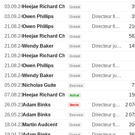
03.09.24
Heejae Richard Chae
3
Gratuit
03.09.24
Owen Phillips
Directeur financier
3
Gratuit
21.08.24
Owen Phillips
Directeur financier
21
Gratuit
21.08.24
Heejae Richard Chae
58
Gratuit
21.08.24
Wendy Baker
Directeur juridique
14
Gratuit
21.08.24
Heejae Richard Chae
Gratuit
21.08.24
Owen Phillips
Directeur financier
Gratuit
21.08.24
Wendy Baker
Directeur juridique
Gratuit
05.09.23
Nicholas Guite
7
Exercice
07.08.23
Heejae Richard Chae
15
Achat
26.05.23
Adam Binks
Directeur general
2 07
Vente
26.05.23
Adam Binks
Directeur general
2 07
Exercice
18.04.23
Martin Audcent
Directeur financier
20
Gratuit
18.04.23
Adam Binks
Directeur general
36
Gratuit