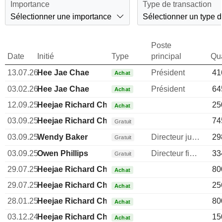
Importance
Type de transaction
Sélectionner une importance
Sélectionner un type d
Poste
Date
Initié
Type
principal
Qua
13.07.26
Hee Jae Chae
Président
41
Achat
03.02.26
Hee Jae Chae
Président
64
Achat
12.09.25
Heejae Richard Chae
25
Achat
03.09.25
Heejae Richard Chae
74
Gratuit
03.09.25
Wendy Baker
Directeur juridique
29
Gratuit
03.09.25
Owen Phillips
Directeur financier
33
Gratuit
29.07.25
Heejae Richard Chae
80
Achat
29.07.25
Heejae Richard Chae
25
Achat
28.01.25
Heejae Richard Chae
80
Achat
03.12.24
Heejae Richard Chae
15
Achat