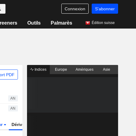
Connexion
S'abonner
reeners
Outils
Palmarès
Édition suisse
Indices
Europe
Amériques
Asie
ort PDF
AN
AN
ur
Dérivés