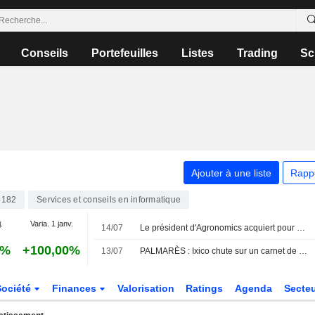
Conseils
Portefeuilles
Listes
Trading
Sc
Ajouter à une liste
Rapp
8182
Services et conseils en informatique
.
Varia. 1 janv.
14/07
Le président d'Agronomics acquiert pour 1,5 million de GBP d'actions
2%
+100,00%
13/07
PALMARÈS : Ixico chute sur un carnet de commandes en baisse ; Pennant voit son chiffre d'affaires bondir
Société
Finances
Valorisation
Ratings
Agenda
Secte