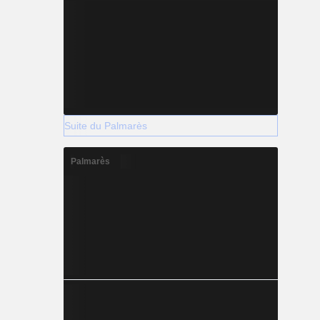
Suite du Palmarès
Palmarès