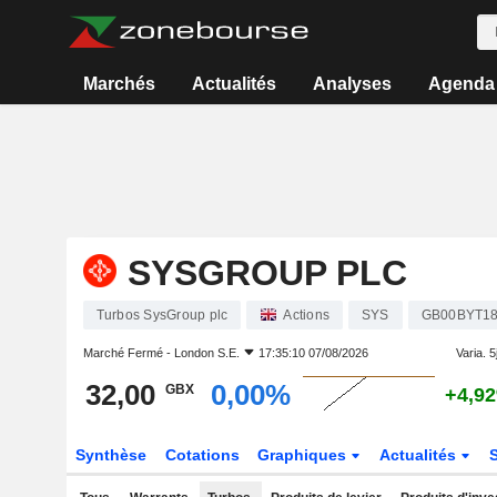
Marchés
Actualités
Analyses
Agenda
SYSGROUP PLC
Turbos SysGroup plc
Actions
SYS
GB00BYT1
Marché Fermé -
London S.E.
17:35:10 07/08/2026
Varia. 5j
32,00
0,00%
GBX
+4,9
Synthèse
Cotations
Graphiques
Actualités