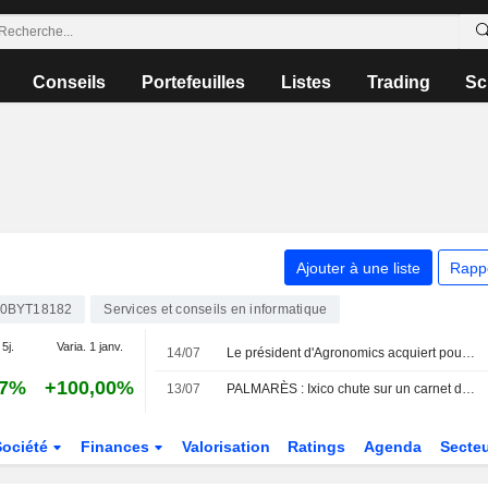
Conseils
Portefeuilles
Listes
Trading
Sc
Ajouter à une liste
Rapp
0BYT18182
Services et conseils en informatique
 5j.
Varia. 1 janv.
14/07
Le président d'Agronomics acquiert pour 1,5 million de GBP d'actions
67%
+100,00%
13/07
PALMARÈS : Ixico chute sur un carnet de commandes en baisse ; Pennant voit son chiffre d'affaires bondir
Société
Finances
Valorisation
Ratings
Agenda
Secte