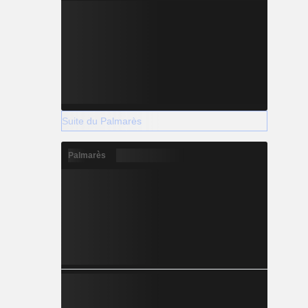
Suite du Palmarès
Palmarès