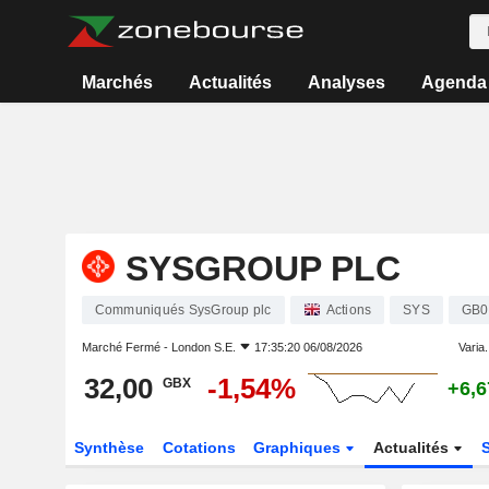
Marchés
Actualités
Analyses
Agenda
SYSGROUP PLC
Communiqués SysGroup plc
Actions
SYS
GB0
Marché Fermé -
London S.E.
17:35:20 06/08/2026
Varia.
32,00
-1,54%
GBX
+6,
Synthèse
Cotations
Graphiques
Actualités