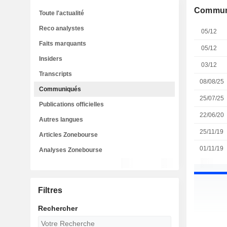
Commun
Toute l'actualité
Reco analystes
05/12
Faits marquants
05/12
Insiders
03/12
Transcripts
08/08/25
Communiqués
25/07/25
Publications officielles
22/06/20
Autres langues
25/11/19
Articles Zonebourse
01/11/19
Analyses Zonebourse
Filtres
Rechercher