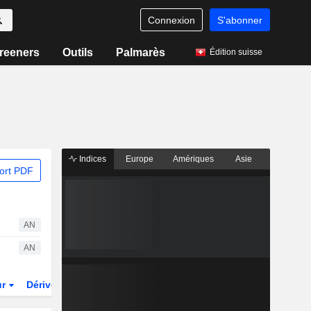
Connexion
S'abonner
reeners
Outils
Palmarès
Édition suisse
Indices
Europe
Amériques
Asie
ort PDF
AN
AN
ur
Dérivés