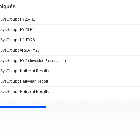
iqués
SysGroup : FY26-H1
SysGroup : FY26 H1
SysGroup : H1 FY26
SysGroup : AR&A FY25
SysGroup : FY25 Investor Presentation
SysGroup : Notice of Results
SysGroup : Half-year Report
SysGroup : Notice of Results