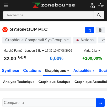
SYSGROUP PLC
32,00
p
0,00%
SYSGROUP PLC
Graphique Comparatif SysGroup plc
Actions
SY
Marché Fermé -
London S.E.
17:35:10 07/08/2026
Varia. 1 janv.
GBX
0,00%
32,00
+100,00%
Synthèse
Cotations
Graphiques
Actualités
Soci
Analyse Technique
Graphique Statique
Graphique Actualit