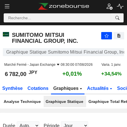
SUMITOMO MITSUI FINANCIAL GROUP, INC.
6 782,00
¥
+0,01%
SUMITOMO MITSUI
FINANCIAL GROUP, INC.
Graphique Statique Sumitomo Mitsui Financial Group, Inc.
Marché Fermé -
Japan Exchange
08:30:00 07/08/2026
Varia. 1 janv.
JPY
+0,01%
6 782,00
+34,54%
Synthèse
Cotations
Graphiques
Actualités
Soci
Analyse Technique
Graphique Statique
Graphique Total Re
Durée
Période