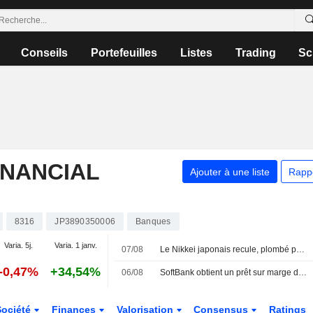
Conseils
Portefeuilles
Listes
Trading
Sc
INANCIAL
Ajouter à une liste
Rapp
8316
JP3890350006
Banques
Varia. 5j.
Varia. 1 janv.
07/08
Le Nikkei japonais recule, plombé par les valeurs liées à l'intelligence artificielle
-0,47%
+34,54%
06/08
SoftBank obtient un prêt sur marge de 10 milliards de dollars adossé à sa participation dans OpenAI
Société
Finances
Valorisation
Consensus
Ratings