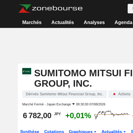
Marchés
Actualités
Analyses
Agenda
SUMITOMO MITSUI F
GROUP, INC.
Dérivés Sumitomo Mitsui Financial Group, Inc.
Actions
Marché Fermé -
Japan Exchange
08:30:00 07/08/2026
6 782,00
+0,01%
JPY
Synthèse
Cotations
Graphiques
Actualités