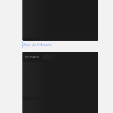
Suite du Palmarès
Palmarès