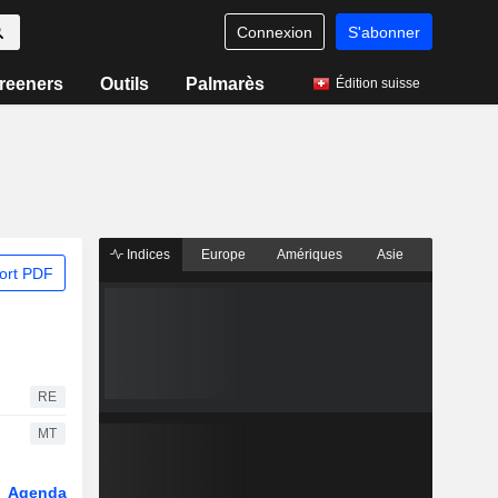
Connexion
S'abonner
reeners
Outils
Palmarès
Édition suisse
Indices
Europe
Amériques
Asie
ort PDF
RE
MT
Agenda
Secteur
Dérivés
Fonds et ETFs