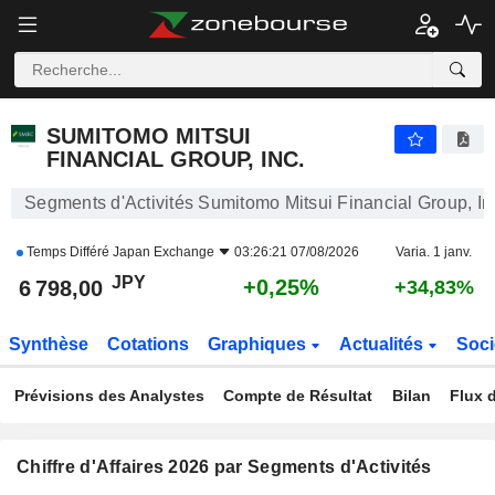
SUMITOMO MITSUI FINANCIAL GROUP, INC.
6 798,00
¥
+0,25%
SUMITOMO MITSUI
FINANCIAL GROUP, INC.
Segments d'Activités Sumitomo Mitsui Financial Group, In
Temps Différé
Japan Exchange
03:26:21 07/08/2026
Varia. 1 janv.
JPY
+0,25%
6 798,00
+34,83%
Synthèse
Cotations
Graphiques
Actualités
Soci
Prévisions des Analystes
Compte de Résultat
Bilan
Flux d
Chiffre d'Affaires 2026 par Segments d'Activités