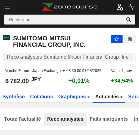
SUMITOMO MITSUI FINANCIAL GROUP, INC.
6 782,00
¥
+0,01%
SUMITOMO MITSUI
FINANCIAL GROUP, INC.
Reco analystes Sumitomo Mitsui Financial Group, Inc.
Marché Fermé -
Japan Exchange
08:30:00 07/08/2026
Varia. 1 janv.
JPY
+0,01%
6 782,00
+34,54%
Synthèse
Cotations
Graphiques
Actualités
Soci
Toute l'actualité
Reco analystes
Faits marquants
In