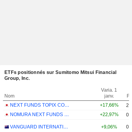
ETFs positionnés sur Sumitomo Mitsui Financial
Group, Inc.
Varia. 1
Nom
janv.
Po
NEXT FUNDS TOPIX CORE 30 ETF - JPY
+17,66%
2,
NOMURA NEXT FUNDS MSCI JAPAN EMPOWERING WOMEN SELECT INDEX ETF - JPY
+22,97%
0,
0,
VANGUARD INTERNATIONAL EQUITY INDEX FUNDS - VANGUARD FTSE ALL-WORLD EX-US ETF
+9,06%