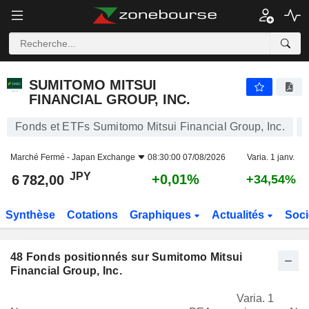
SUMITOMO MITSUI FINANCIAL GROUP, INC.
6 782,00
¥
+0,01%
SUMITOMO MITSUI
FINANCIAL GROUP, INC.
Fonds et ETFs Sumitomo Mitsui Financial Group, Inc.
Marché Fermé -
Japan Exchange
08:30:00 07/08/2026
Varia. 1 janv.
JPY
+0,01%
6 782,00
+34,54%
Synthèse
Cotations
Graphiques
Actualités
Soci
48
Fonds positionnés sur Sumitomo Mitsui
Financial Group, Inc.
Varia. 1