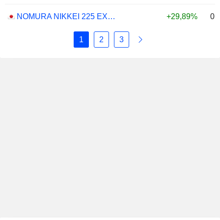
0,
NOMURA NIKKEI 225 EXCHANGE TRADED FUND ETF - JPY
+29,89%
1
2
3