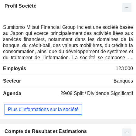
Profil Société
Sumitomo Mitsui Financial Group Inc est une société basée
au Japon qui exerce principalement des activités liées aux
services financiers, notamment dans les domaines de la
banque, du crédit-bail, des valeurs mobilières, du crédit à la
consommation, ainsi que du développement de systèmes et
du traitement de l'information. La société se compose de
cinq segments d'activité. Le segment « Wholesale Business
Employés
123 000
» fournit des services aux grandes entreprises nationales
ainsi qu'aux petites et moyennes entreprises. Le segment «
Secteur
Banques
Activités de détail » s'adresse aux particuliers au Japon. Le
segment « Activités internationales » s'adresse à une
Agenda
29/09
Split / Dividende Significatif
clientèle japonaise et étrangère à l'étranger. Le segment «
Activités de marché » fournit des services destinés aux
marchés financiers. Le segment « Administration du siège
Plus d'informations sur la société
social » fournit des services qui ne relèvent d'aucun des
segments d'activité susmentionnés.
Compte de Résultat et Estimations