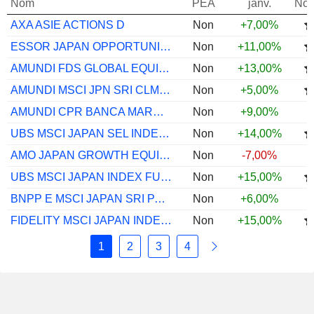
Nom
PEA
janv.
Not
AXA ASIE ACTIONS D
Non
+7,00%
ESSOR JAPAN OPPORTUNITIES C EUR
Non
+11,00%
AMUNDI FDS GLOBAL EQUITY SEL A2USDACC
Non
+13,00%
AMUNDI MSCI JPN SRI CLMTPRSALGD IG C
Non
+5,00%
AMUNDI CPR BANCA MARCH IMPACT
Non
+9,00%
UBS MSCI JAPAN SEL INDEX FD JPY QX ACC
Non
+14,00%
AMO JAPAN GROWTH EQUITY JPY ACC
Non
-7,00%
UBS MSCI JAPAN INDEX FUND JPY I-A ACC
Non
+15,00%
BNPP E MSCI JAPAN SRI PAB TRK X C
Non
+6,00%
FIDELITY MSCI JAPAN INDEX EUR P ACC
Non
+15,00%
1
2
3
4