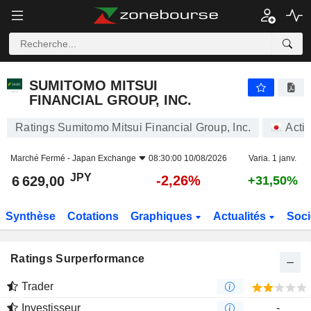
SUMITOMO MITSUI FINANCIAL GROUP, INC.
6 629,00
¥
-2,26%
SUMITOMO MITSUI
FINANCIAL GROUP, INC.
Ratings Sumitomo Mitsui Financial Group, Inc.
Acti
Marché Fermé -
Japan Exchange
08:30:00 10/08/2026
Varia. 1 janv.
JPY
-2,26%
6 629,00
+31,50%
Synthèse
Cotations
Graphiques
Actualités
Soci
Ratings Surperformance
Trader
Investisseur
-