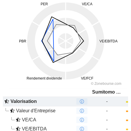
Sumitomo Mitsui Financial Group, Inc.
Valorisation
-
Valeur d'Entreprise
-
VE/CA
-
VE/EBITDA
-