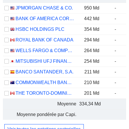
JPMORGAN CHASE & CO.
950 Md
-
BANK OF AMERICA CORPORATION
442 Md
-
HSBC HOLDINGS PLC
354 Md
-
ROYAL BANK OF CANADA
294 Md
-
WELLS FARGO & COMPANY
264 Md
-
MITSUBISHI UFJ FINANCIAL GROUP, INC.
254 Md
-
BANCO SANTANDER, S.A.
211 Md
-
COMMONWEALTH BANK OF AUSTRALIA
210 Md
-
THE TORONTO-DOMINION BANK
201 Md
-
Moyenne
334,34 Md
Moyenne pondérée par Capi.