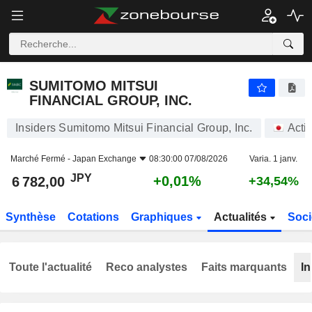
SUMITOMO MITSUI FINANCIAL GROUP, INC.
6 782,00
¥
+0,01%
SUMITOMO MITSUI
FINANCIAL GROUP, INC.
Insiders Sumitomo Mitsui Financial Group, Inc.
Acti
Marché Fermé -
Japan Exchange
08:30:00 07/08/2026
Varia. 1 janv.
JPY
+0,01%
6 782,00
+34,54%
Synthèse
Cotations
Graphiques
Actualités
Soci
Toute l'actualité
Reco analystes
Faits marquants
In