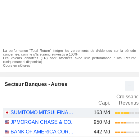
La performance "Total Return" intègre les versements de dividendes sur la période
concernée, comme s'ils étaient réinvestis à 100%.
Les valeurs annotées (TR) sont affichées avec leur performance "Total Return"
(uniquement si disponible)
Cours en clôtures
Secteur Banques - Autres
Croissanc
Capi.
Revenus
SUMITOMO MITSUI FINANCIAL GROUP, INC.
163 Md
JPMORGAN CHASE & CO.
950 Md
BANK OF AMERICA CORPORATION
442 Md