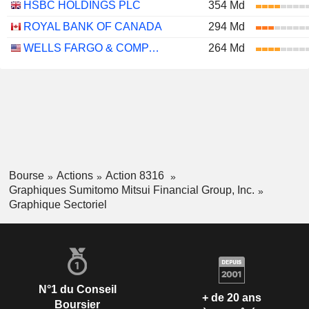
HSBC HOLDINGS PLC
354 Md
ROYAL BANK OF CANADA
294 Md
WELLS FARGO & COMPANY
264 Md
Bourse
Actions
Action 8316
Graphiques Sumitomo Mitsui Financial Group, Inc.
Graphique Sectoriel
N°1 du Conseil
+ de 20 ans
Boursier