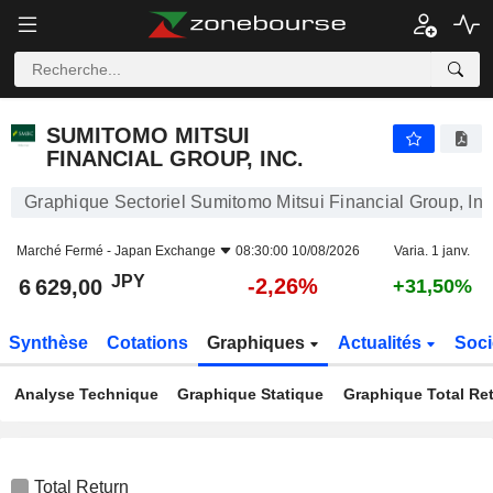
SUMITOMO MITSUI FINANCIAL GROUP, INC.
6 629,00
¥
-2,26%
SUMITOMO MITSUI
FINANCIAL GROUP, INC.
Graphique Sectoriel Sumitomo Mitsui Financial Group, Inc
Marché Fermé -
Japan Exchange
08:30:00 10/08/2026
Varia. 1 janv.
JPY
-2,26%
6 629,00
+31,50%
Synthèse
Cotations
Graphiques
Actualités
Soci
Analyse Technique
Graphique Statique
Graphique Total Re
Total Return