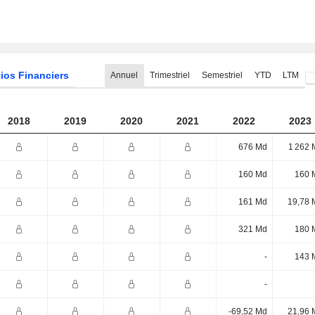
ios Financiers
Annuel
Trimestriel
Semestriel
YTD
LTM
2018
2019
2020
2021
2022
2023
676 Md
1 262 
160 Md
160 
161 Md
19,78 
321 Md
180 
-
143 
-
-69,52 Md
21,96 