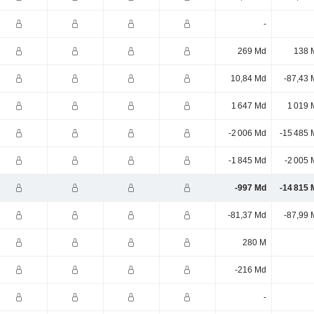
-
269 Md
138 
10,84 Md
-87,43 
1 647 Md
1 019 
-2 006 Md
-15 485 
-1 845 Md
-2 005 
-997 Md
-14 815 
-81,37 Md
-87,99 
280 M
-216 Md
-