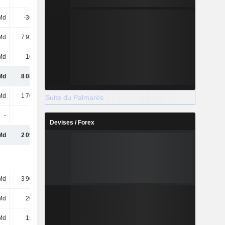
Md
-362 Md
-444 Md
-590 Md
Md
7 921 Md
8 052 Md
10 874 Md
Md
-107 Md
-5,96 Md
10,64 Md
Md
8 088 Md
7 440 Md
10 683 Md
Md
1 707 Md
-111 Md
1 279 Md
Suite du Palmarès
-
-
-
-
Devises / Forex
Md
2 094 Md
-2 188 Md
-2 613 Md
Md
3 902 Md
4 208 Md
3 986 Md
Md
200 Md
493 Md
579 Md
Md
150 Md
-317 Md
254 Md