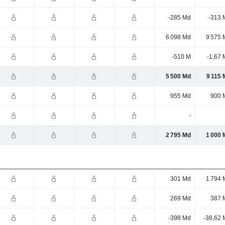
-285 Md
-313 
6 098 Md
9 575 
-510 M
-1,67 
5 500 Md
9 115 
955 Md
900 
-
2 795 Md
1 000 
301 Md
1 794 
269 Md
387 
-398 Md
-38,62 