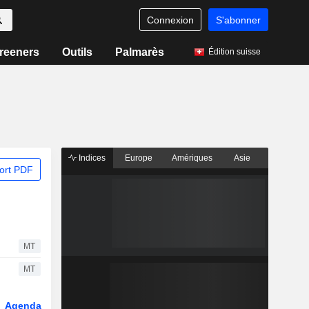
Connexion
S'abonner
reeners
Outils
Palmarès
Édition suisse
Indices
Europe
Amériques
Asie
ort PDF
MT
MT
Agenda
Secteur
Dérivés
Fonds et ETFs