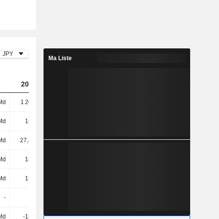
JPY
Ma Liste
2024
2025
2026
Md
1 208 Md
654 Md
1 555 Md
Md
155 Md
139 Md
139 Md
Md
27,44 Md
27 Md
15,15 Md
Md
183 Md
166 Md
154 Md
Md
156 Md
171 Md
185 Md
-
-
-
-
Md
-187 Md
96,74 Md
-89,5 Md