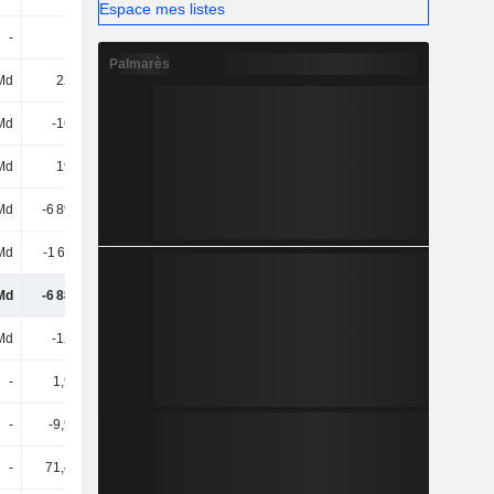
Espace mes listes
-
-
-
-
Palmarès
Md
223 Md
379 Md
384 Md
Md
-160 Md
-143 Md
-132 Md
Md
198 Md
-1 114 Md
-543 Md
Md
-6 894 Md
-6 255 Md
-16 238 Md
Md
-1 611 Md
1 059 Md
-2 612 Md
Md
-6 885 Md
-4 986 Md
-17 335 Md
Md
-120 Md
-98,5 Md
-172 Md
-
1,96 Md
7,02 Md
11,55 Md
-
-9,99 Md
-14,56 Md
42,81 Md
-
71,45 Md
1,27 Md
-