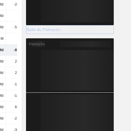
Md
-243 Md
-256 Md
-288 Md
Md
-
-
-
Md
-517 Md
-4 170 Md
3 165 Md
Suite du Palmarès
 M
-4 M
-4 M
-
Palmarès
Md
-817 Md
-4 531 Md
2 760 Md
Md
275 Md
253 Md
514 Md
Md
275 Md
253 Md
514 Md
Md
-125 Md
-570 Md
-260 Md
Md
-125 Md
-570 Md
-260 Md
Md
699 Md
410 Md
469 Md
Md
-213 Md
-255 Md
-335 Md
Md
-362 Md
-444 Md
-590 Md