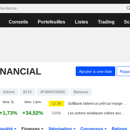
Conseils
Portefeuilles
Listes
Trading
Sc
INANCIAL
Ajouter à une liste
Rapp
Actions
8316
JP3890350006
Banques
Varia. 5j.
Varia. 1 janv.
12:38
SoftBank obtient un prêt sur marge de 10 milliards de dollars adossé à sa participation dans OpenAI
+1,73%
+34,52%
03/08
Les actions asiatiques cotées aux États-Unis sous forme d'ADR progressent légèrement lors de la séance de lundi
Société
Finances
Valorisation
Consensus
Ratings