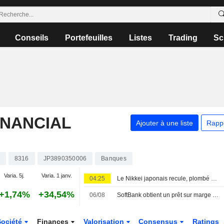
Conseils
Portefeuilles
Listes
Trading
Sc
INANCIAL
Ajouter à une liste
Rapp
8316
JP3890350006
Banques
Varia. 5j.
Varia. 1 janv.
04:25
Le Nikkei japonais recule, plombé par les valeurs liées à l'intelligence artificielle
+1,74%
+34,54%
06/08
SoftBank obtient un prêt sur marge de 10 milliards de dollars adossé à sa participation dans OpenAI
Société
Finances
Valorisation
Consensus
Ratings