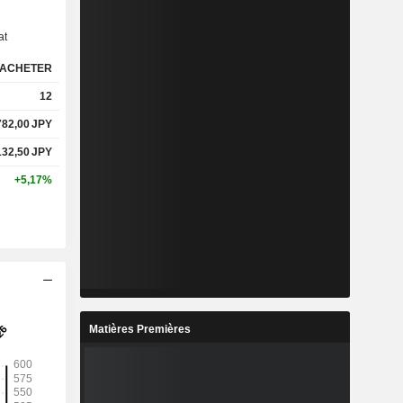
-
-
-
at
-
-
-
ACHETER
12
782,00
JPY
%
0,62%
0,6%
132,50
JPY
%
11,29%
11,69%
+5,17%
-
-
-
-
-
-
Matières Premières
-
-
-
-
-
-
-
-
-