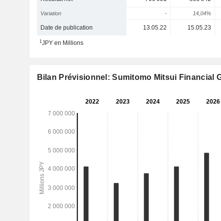
Variation
-
14,04%
Date de publication
13.05.22
15.05.23
1
JPY en Millions
Bilan Prévisionnel: Sumitomo Mitsui Financial G