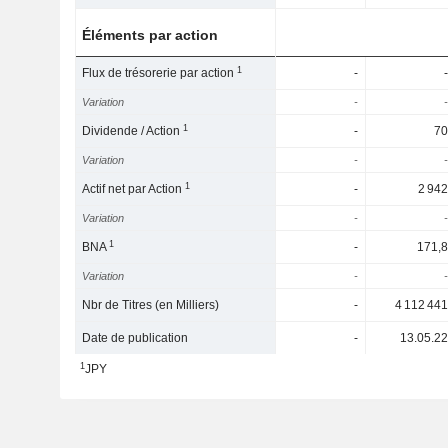
Éléments par action
1
Flux de trésorerie par action
-
-
Variation
-
-
1
Dividende / Action
-
70
Variation
-
-
1
Actif net par Action
-
2 942
Variation
-
-
1
BNA
-
171,8
Variation
-
-
Nbr de Titres (en Milliers)
-
4 112 441
Date de publication
-
13.05.22
1
JPY