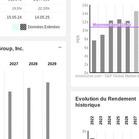
19,5%
22,33%
34,38%
12,91%
8,18%
15.05.24
14.05.25
13.05.26
-
-
Données Estimées
roup, Inc.
Evolution du Rendement
historique