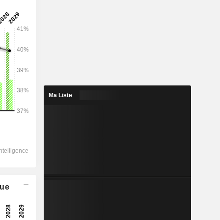
2029
6 035 235
Ma Liste
8,36%
-
-
2 949 971
12,28%
-
que
2 931 752
9,16%
2 105 414