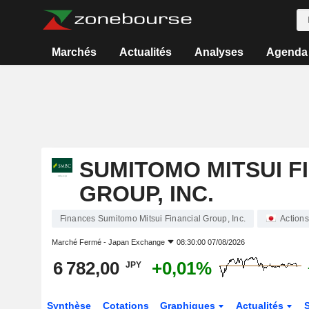
Marchés
Actualités
Analyses
Agenda
SUMITOMO MITSUI F
GROUP, INC.
Finances Sumitomo Mitsui Financial Group, Inc.
Actions
Marché Fermé -
Japan Exchange
08:30:00 07/08/2026
6 782,00
+0,01%
JPY
Synthèse
Cotations
Graphiques
Actualités