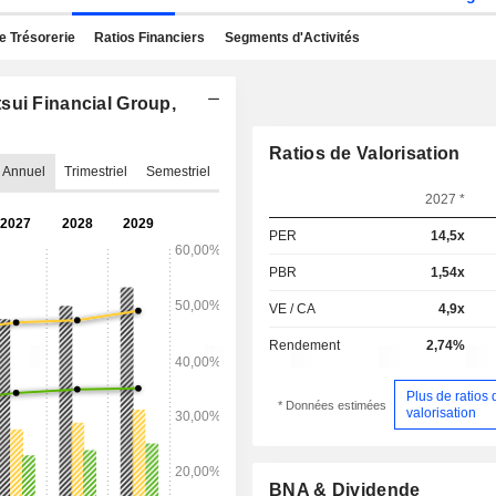
e Trésorerie
Ratios Financiers
Segments d'Activités
sui Financial Group,
Ratios de Valorisation
Annuel
Trimestriel
Semestriel
2027 *
PER
14,5x
PBR
1,54x
VE / CA
4,9x
Rendement
2,74%
Plus de ratios 
* Données estimées
valorisation
BNA & Dividende