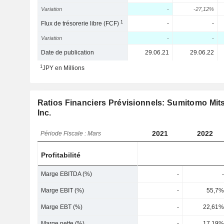
Variation
-
-27,12%
1
Flux de trésorerie libre (FCF)
-
-
Variation
-
-
Date de publication
29.06.21
29.06.22
1
JPY en Millions
Ratios Financiers Prévisionnels: Sumitomo Mits
Inc.
2021
2022
Période Fiscale : Mars
Profitabilité
Marge EBITDA (%)
-
-
Marge EBIT (%)
-
55,7%
Marge EBT (%)
-
22,61%
Marge nette (%)
-
17,19%