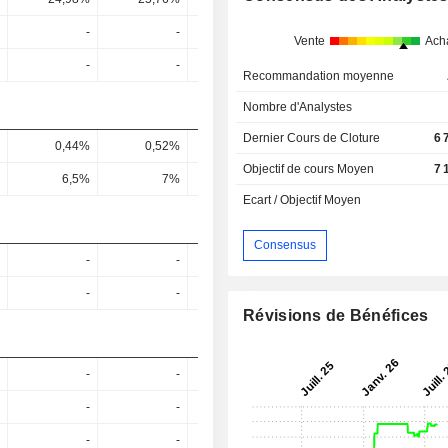
-
-
-
-
Vente
Ach
-
-
-
-
Recommandation moyenne
Nombre d'Analystes
Dernier Cours de Cloture
6 
0,44%
0,52%
0,57%
0,73%
0,61
Objectif de cours Moyen
7 
6,5%
7%
8%
10,4%
11,15
Ecart / Objectif Moyen
Consensus
-
-
-
-
-
-
-
-
Révisions de Bénéfices
-
-
-
-
-
-
-
-
-
-
-
-