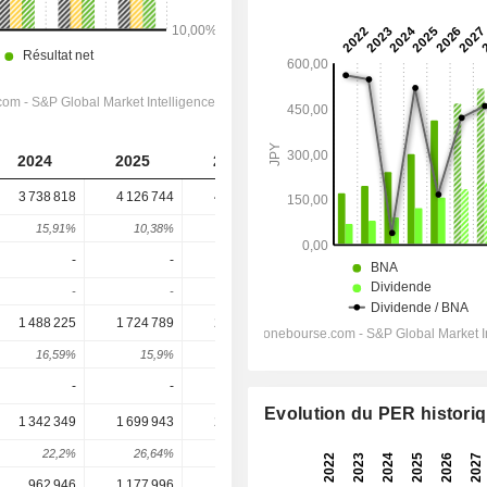
2024
2025
2026
2027
2028
3 738 818
4 126 744
4 844 693
5 245 974
5 569 686
15,91%
10,38%
17,4%
8,28%
6,17%
-
-
-
-
-
-
-
-
-
-
1 488 225
1 724 789
2 193 179
2 453 131
2 627 382
16,59%
15,9%
27,16%
11,85%
7,1%
-
-
-
-
-
Evolution du PER histori
1 342 349
1 699 943
2 251 725
2 461 229
2 685 773
22,2%
26,64%
32,46%
9,3%
9,12%
962 946
1 177 996
1 582 973
1 787 294
1 933 436