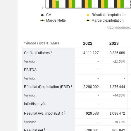
2022
2023
Période Fiscale : Mars
1
Chiffre d'affaires
4 111 127
3 225 689
Variation
-
-21,54%
EBITDA
-
-
Variation
-
-
1
Résultat d'exploitation (EBIT)
2 290 002
1 276 444
Variation
-
-44,26%
Intérêts payés
-
-
1
Résultat Avt. Impôt (EBT)
929 588
1 098 472
Variation
-
18,17%
1
Résultat net
706 631
805 842