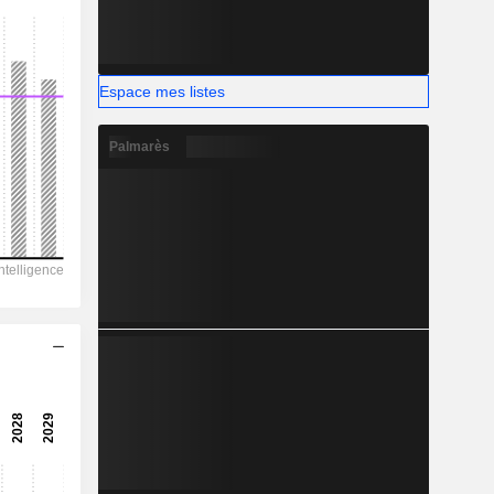
8,89%
-
Espace mes listes
Palmarès