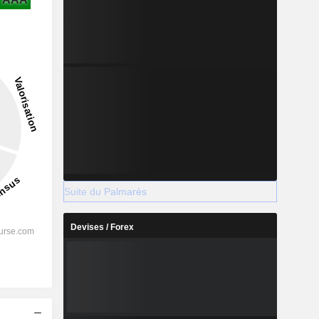
2028
2029
Suite du Palmarès
Devises / Forex
-
-
-
%
47,17%
48,88%
%
48,22%
48,58%
s
%
34,71%
34,89%