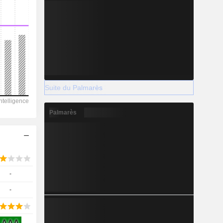
2029
Suite du Palmarès
-
-
Palmarès
-
-
-
AAA