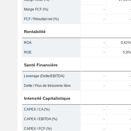
Marge FCF (%)
-
-
FCF / Résultat net (%)
-
-
Rentabilité
ROA
-
0,42%
ROE
-
5,9%
Santé Financière
Leverage (Dette/EBITDA)
-
-
Dette / Flux de trésorerie libre
-
-
Intensité Capitalistique
CAPEX / CA (%)
-
-
CAPEX / EBITDA (%)
-
-
CAPEX / FCF (%)
-
-