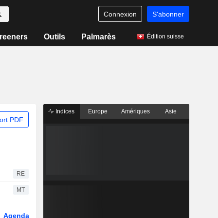
Connexion
S'abonner
reeners
Outils
Palmarès
Édition suisse
Indices
Europe
Amériques
Asie
ort PDF
RE
MT
Agenda
Secteur
Dérivés
Fonds et ETFs