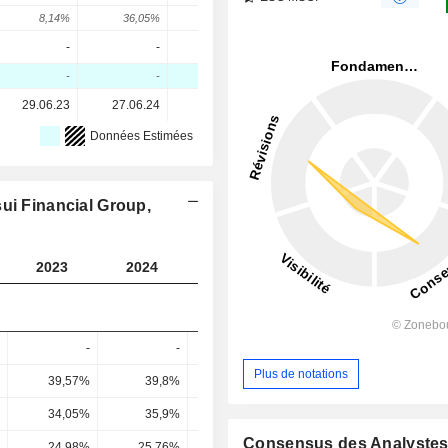
8,14%
36,05%
-17,72%
74,13%
-
-
-
-
-
-
-
-
29.06.23
27.06.24
27.06.25
26.06.26
Données Estimées
ui Financial Group,
2023
2024
2025
2026
2027
-
-
-
-
Plus de notations
39,57%
39,8%
41,8%
45,27%
46,76
34,05%
35,9%
41,19%
46,48%
46,92
Consensus des Analyste
24,98%
25,76%
28,55%
32,67%
34,07