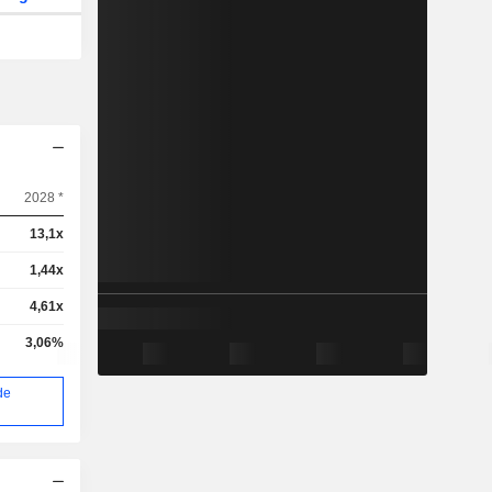
2028 *
13,1x
1,44x
4,61x
3,06%
de