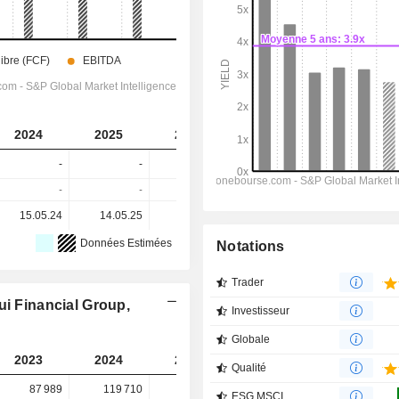
2024
2025
2026
2027
2028
-
-
-
-
-
-
-
-
-
-
15.05.24
14.05.25
13.05.26
-
-
Données Estimées
Notations
Trader
ui Financial Group,
Investisseur
Globale
2023
2024
2025
2026
Qualité
87 989
119 710
98 498
171 518
ESG MSCI