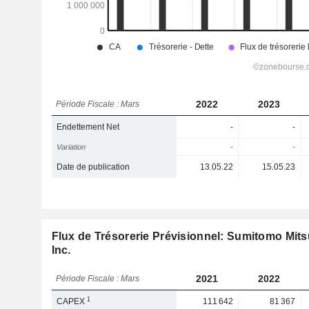
2022
2023
Période Fiscale : Mars
Endettement Net
-
-
Variation
-
-
Date de publication
13.05.22
15.05.23
Flux de Trésorerie Prévisionnel: Sumitomo Mits
Inc.
2021
2022
Période Fiscale : Mars
1
CAPEX
111 642
81 367