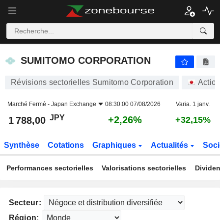
SUMITOMO CORPORATION
1 788,00
¥
+2,26%
SUMITOMO CORPORATION
Révisions sectorielles Sumitomo Corporation
Actio
Marché Fermé -
Japan Exchange
08:30:00 07/08/2026
Varia. 1 janv.
JPY
+2,26%
1 788,00
+32,15%
Synthèse
Cotations
Graphiques
Actualités
Soci
Performances sectorielles
Valorisations sectorielles
Dividen
Secteur:
Région: