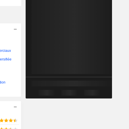
erciaux
ersifiée
n
tion