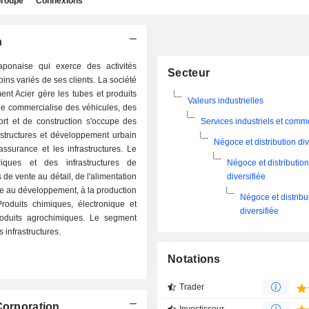
roupe
Connexions
n
ponaise qui exerce des activités
Secteur
ins variés de ses clients. La société
t Acier gère les tubes et produits
Valeurs industrielles
e commercialise des véhicules, des
rt et de construction s'occupe des
Services industriels et comm
astructures et développement urbain
Négoce et distribution div
'assurance et les infrastructures. Le
ques et des infrastructures de
Négoce et distributio
e vente au détail, de l'alimentation
diversifiée
e au développement, à la production
Négoce et distribu
oduits chimiques, électronique et
diversifiée
produits agrochimiques. Le segment
infrastructures.
Notations
Trader
Corporation