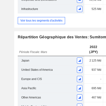
Infrastructure
525 Md
Voir tous les segments d'activités
Répartition Géographique des Ventes: Sumito
2022
(JPY)
Période Fiscale: Mars
Japan
2 125 Md
United States of America
937 Md
Europe and CIS
-
Asia Pacific
695 Md
Other Americas
467 Md