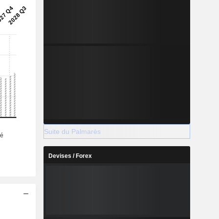
Suite du Palmarès
Devises / Forex