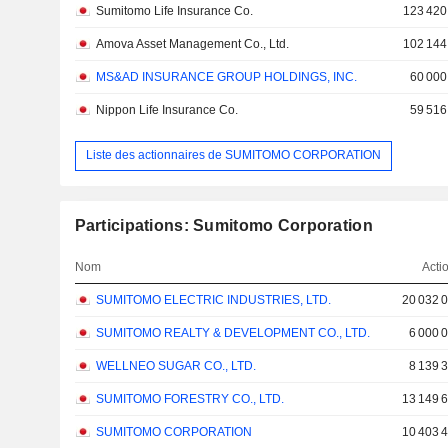
Sumitomo Life Insurance Co.
123 420
Amova Asset Management Co., Ltd.
102 144
MS&AD INSURANCE GROUP HOLDINGS, INC.
60 000
Nippon Life Insurance Co.
59 516
Liste des actionnaires de SUMITOMO CORPORATION
Participations: Sumitomo Corporation
Nom
Acti
SUMITOMO ELECTRIC INDUSTRIES, LTD.
20 032 
SUMITOMO REALTY & DEVELOPMENT CO., LTD.
6 000 
WELLNEO SUGAR CO., LTD.
8 139 
SUMITOMO FORESTRY CO., LTD.
13 149 
SUMITOMO CORPORATION
10 403 