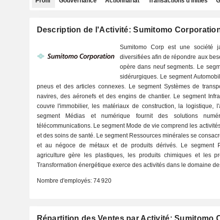
Profil
Gouvernance
Actionnariat
Transactions d'initiés
G
Description de l'Activité: Sumitomo Corporatio
Sumitomo Corp est une société ja
diversifiées afin de répondre aux beso
opère dans neuf segments. Le segmen
sidérurgiques. Le segment Automobil
pneus et des articles connexes. Le segment Systèmes de transpo
navires, des aéronefs et des engins de chantier. Le segment Infr
couvre l'immobilier, les matériaux de construction, la logistique, l
segment Médias et numérique fournit des solutions numéri
télécommunications. Le segment Mode de vie comprend les activités d
et des soins de santé. Le segment Ressources minérales se consacr
et au négoce de métaux et de produits dérivés. Le segment Pr
agriculture gère les plastiques, les produits chimiques et les 
Transformation énergétique exerce des activités dans le domaine des 
Nombre d'employés:
74 920
Répartition des Ventes par Activité: Sumitomo 