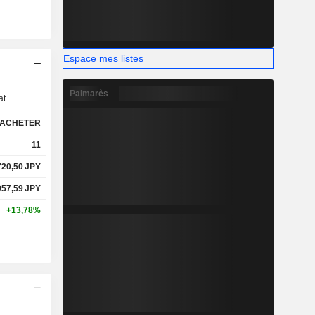
Espace mes listes
s
Palmarès
at
ACHETER
11
720,50
JPY
957,59
JPY
+13,78%