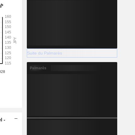
Suite du Palmarès
Palmarès
l -