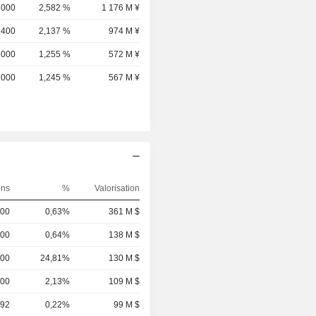
 000
2,582 %
1 176 M ¥
 400
2,137 %
974 M ¥
 000
1,255 %
572 M ¥
 000
1,245 %
567 M ¥
ons
%
Valorisation
000
0,63%
361 M $
000
0,64%
138 M $
300
24,81%
130 M $
600
2,13%
109 M $
492
0,22%
99 M $