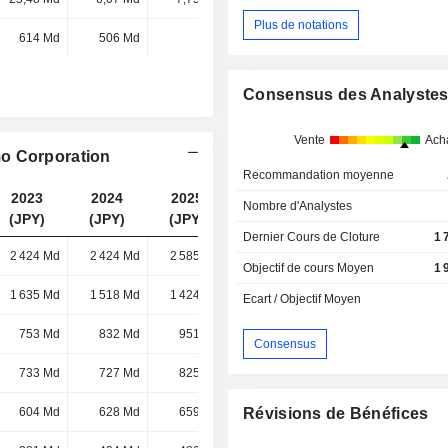
Plus de notations
614 Md
506 Md
-
-
Consensus des Analyste
Vente
Ach
mo Corporation
Recommandation moyenne
2023
2024
2025
2026
Nombre d'Analystes
(JPY)
(JPY)
(JPY)
(JPY)
Dernier Cours de Cloture
1 
2 424 Md
2 424 Md
2 585 Md
2 841 Md
Objectif de cours Moyen
1 
1 635 Md
1 518 Md
1 424 Md
1 391 Md
Ecart / Objectif Moyen
753 Md
832 Md
951 Md
986 Md
Consensus
733 Md
727 Md
825 Md
774 Md
604 Md
628 Md
659 Md
641 Md
Révisions de Bénéfices