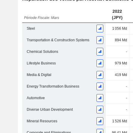
2022
(JPY)
Période Fiscale: Mars
Steel
1 056 Md
Transportation & Construction Systems
894 Md
Chemical Solutions
-
Lifestyle Business
979 Md
Media & Digital
419 Md
Energy Transformation Business
-
Automotive
-
Diverse Urban Development
-
Mineral Resources
1 526 Md
Corporate and Eliminations
96,41 Md