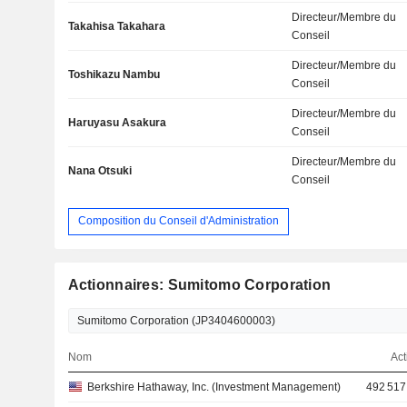
Directeur/Membre du
Takahisa Takahara
Conseil
Directeur/Membre du
Toshikazu Nambu
Conseil
Directeur/Membre du
Haruyasu Asakura
Conseil
Directeur/Membre du
Nana Otsuki
Conseil
Composition du Conseil d'Administration
Actionnaires: Sumitomo Corporation
Nom
Act
Berkshire Hathaway, Inc. (Investment Management)
492 517