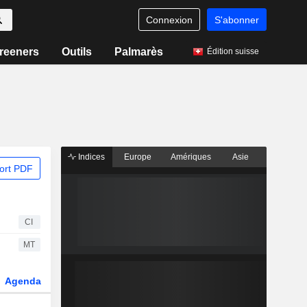
Connexion
S'abonner
reeners
Outils
Palmarès
Édition suisse
Indices
Europe
Amériques
Asie
ort PDF
CI
MT
Agenda
Secteur
Dérivés
Fonds et ETFs