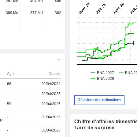
281 Md
404 Md
486 Md
365 Md
389 Md
377 Md
362 Md
338 Md
-
-
-
-
Age
Depuis
66
01/04/2024
-
01/04/2025
Révisions des estimations
59
01/04/2026
-
01/04/2025
&D
Chiffre d'affaires trimestrie
Taux de surprise
-
01/04/2025