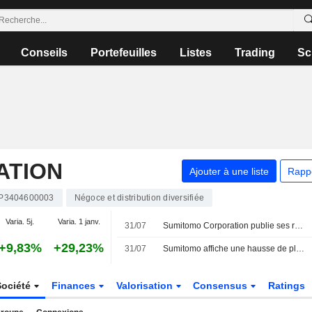
Conseils
Portefeuilles
Listes
Trading
Sc
ATION
Ajouter à une liste
Rapp
P3404600003
Négoce et distribution diversifiée
Varia. 5j.
Varia. 1 janv.
31/07
Sumitomo Corporation publie ses résultats pour le premier trimestre clos le 30 juin 2026
+9,83%
+29,23%
31/07
Sumitomo affiche une hausse de plus de 11 % de son bénéfice au premier trimestre fiscal
Société
Finances
Valorisation
Consensus
Ratings