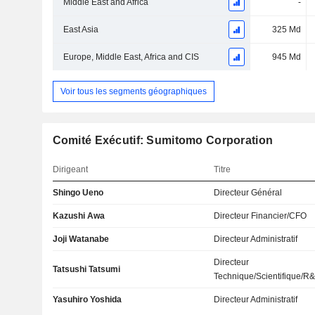
Middle East and Africa
-
East Asia
325 Md
Europe, Middle East, Africa and CIS
945 Md
Voir tous les segments géographiques
Comité Exécutif: Sumitomo Corporation
Dirigeant
Titre
Shingo Ueno
Directeur Général
Kazushi Awa
Directeur Financier/CFO
Joji Watanabe
Directeur Administratif
Directeur
Tatsushi Tatsumi
Technique/Scientifique/R
Yasuhiro Yoshida
Directeur Administratif