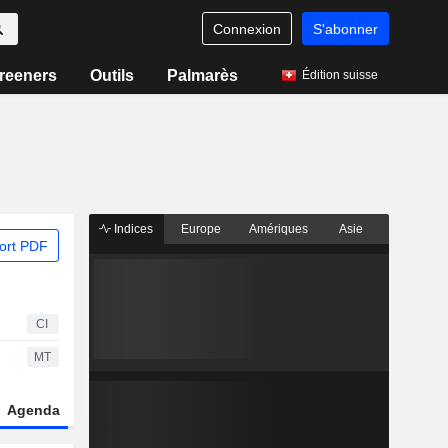
Connexion
S'abonner
reeners
Outils
Palmarès
Édition suisse
Indices
Europe
Amériques
Asie
ort PDF
CI
MT
Agenda
Secteur
Dérivés
Fonds et ETFs