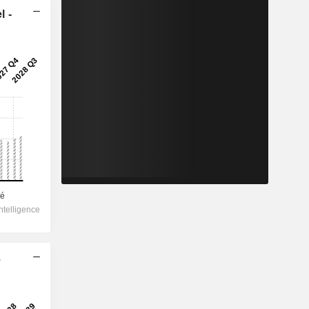
l -
e