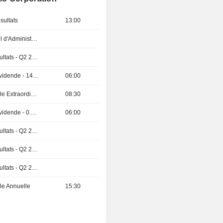
sultats
13:00
Réunion du Conseil d'Administration
Publication des résultats - Q2 2026
Détachement de dividende - 1480 KRW
06:00
Assemblée Générale Extraordinaire
08:30
Détachement de dividende - 0.28 USD
06:00
Publication des résultats - Q2 2026
Publication des résultats - Q2 2026
Publication des résultats - Q2 2026
e Annuelle
15:30