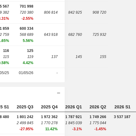
5 567
701 998
9 382
720 380
806 814
842 925
908 720
3.31%
-2.55%
1 859
600 334
2 759
568 689
643 918
682 760
725 932
1.65%
5.56%
116
125
115
119
137
145
155
0.58%
4.42%
05/25
01/05/26
-
5 S1
2025 Q3
2025 Q4
2026 Q1
2026 Q2
2026 S1
8 480
1 801 242
1 972 362
1 787 921
1 749 266
3 537 187
2 499 845
1 770 278
1 845 039
1 775 044
-27.95%
11.42%
-3.1%
-1.45%