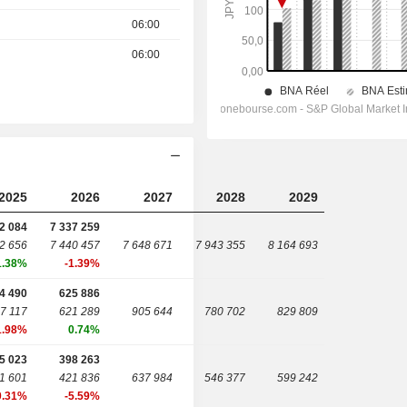
06:00
06:00
2025
2026
2027
2028
2029
2 084
7 337 259
2 656
7 440 457
7 648 671
7 943 355
8 164 693
1.38%
-1.39%
4 490
625 886
7 117
621 289
905 644
780 702
829 809
1.98%
0.74%
5 023
398 263
1 601
421 836
637 984
546 377
599 242
0.31%
-5.59%