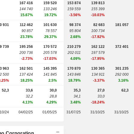
167 416
159 520
153 874
139 813
144 740
133 246
159 559
155 399
15.67%
19.72%
-3.56%
-10.03%
0 931
112 462
101 630
98 374
82 683
181 057
90 857
78 557
95 804
100 734
23.78%
29.37%
2.68%
-17.92%
9 739
195 256
170 572
210 279
162 122
372 401
200 736
205 578
202 011
197 579
-2.73%
-17.03%
4.09%
-17.95%
3 963
162 501
145 395
170 870
130 365
301 235
2 500
137 424
141 845
143 846
134 911
292 000
3.25%
18.25%
2.5%
18.79%
-3.37%
3.16%
52,3
33,6
30,0
35,3
27,0
62,3
32,2
28,8
34,1
33,0
4.13%
4.29%
3.48%
-18.24%
10/24
04/02/25
01/05/25
31/07/25
31/10/25
31/10/25
mo Corporation