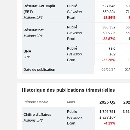
Résultat Avt. Impôt
Publié
527 646
69
(EBT)
Prévision
650 304
71
Millions JPY
Ecart
-18.86%
-
Publié
386 352
56
Résultat net
Prévision
500 886
55
Millions JPY
Ecart
-22.87%
Publié
79,0
BNA
Prévision
102
JPY
Ecart
-22.26%
Date de publication
02/05/24
01/
Historique des publications trimestrielles
2025 Q2
202
Période Fiscale
Mars
Publié
1 746 751
3 51
Chiffre d'affaires
Prévision
1 823 107
Millions JPY
Ecart
-4.19%