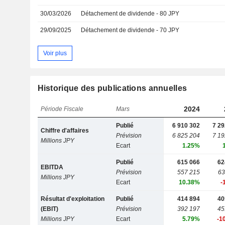
30/03/2026
Détachement de dividende - 80 JPY
29/09/2025
Détachement de dividende - 70 JPY
Voir plus
Historique des publications annuelles
2024
Période Fiscale
Mars
Publié
6 910 302
7 29
Chiffre d'affaires
Prévision
6 825 204
7 19
Millions JPY
Ecart
1.25%
Publié
615 066
62
EBITDA
Prévision
557 215
63
Millions JPY
Ecart
10.38%
-
Résultat d'exploitation
Publié
414 894
40
(EBIT)
Prévision
392 197
45
Millions JPY
Ecart
5.79%
-1