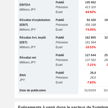
Publié
145 002
EBITDA
Prévision
413 320
Millions JPY
Ecart
-64.92%
Résultat d'exploitation
Publié
92 426
19
(EBIT)
Prévision
356 168
Millions JPY
Ecart
-74.05%
Résultat Avt. Impôt
Publié
162 805
32
(EBT)
Prévision
181 964
Millions JPY
Ecart
-10.53%
Publié
127 644
25
Résultat net
Prévision
137 562
26
Millions JPY
Ecart
-7.21%
-
Publié
26,4
BNA
Prévision
28,6
JPY
Ecart
-7.83%
Date de publication
31/10/24
31/
Evénements à venir dans le secteur de Sumito