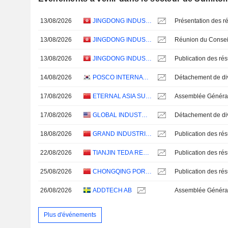
13/08/2026
JINGDONG INDUSTRIALS, INC.
Présentation des ré
13/08/2026
JINGDONG INDUSTRIALS, INC.
13/08/2026
JINGDONG INDUSTRIALS, INC.
14/08/2026
POSCO INTERNATIONAL CORPORATION
17/08/2026
ETERNAL ASIA SUPPLY CHAIN MANAGEMENT LTD.
17/08/2026
GLOBAL INDUSTRIAL COMPANY
18/08/2026
GRAND INDUSTRIAL HOLDING CO.,LTD
22/08/2026
TIANJIN TEDA RESOURCES RECYCLING GROUP CO., LTD.
25/08/2026
CHONGQING PORT CO.,LTD.
26/08/2026
ADDTECH AB
Assemblée Général
Plus d'événements