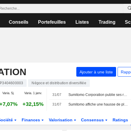
Conseils
Portefeuilles
Listes
Trading
Sc
ATION
Ajouter à une liste
Rapp
JP3404600003
Négoce et distribution diversifiée
Varia. 5j.
Varia. 1 janv.
31/07
Sumitomo Corporation publie ses résultats pour le premier trimestre clos le 30 juin 2026
+7,07%
+32,15%
31/07
Sumitomo affiche une hausse de plus de 11 % de son bénéfice au premier trimestre fiscal
Société
Finances
Valorisation
Consensus
Ratings