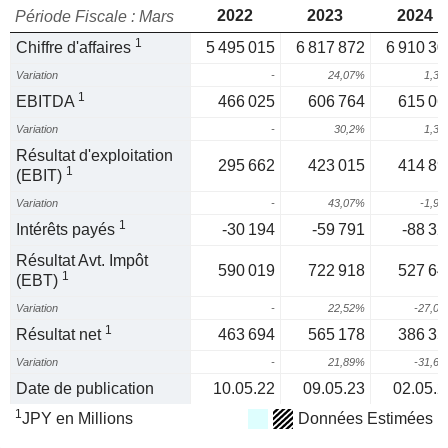
2022
2023
2024
Période Fiscale : Mars
1
Chiffre d'affaires
5 495 015
6 817 872
6 910 30
Variation
-
24,07%
1,3
1
EBITDA
466 025
606 764
615 06
Variation
-
30,2%
1,3
Résultat d'exploitation
295 662
423 015
414 89
1
(EBIT)
Variation
-
43,07%
-1,9
1
Intérêts payés
-30 194
-59 791
-88 32
Résultat Avt. Impôt
590 019
722 918
527 64
1
(EBT)
Variation
-
22,52%
-27,0
1
Résultat net
463 694
565 178
386 35
Variation
-
21,89%
-31,6
Date de publication
10.05.22
09.05.23
02.05.2
1
JPY en Millions
Données Estimées