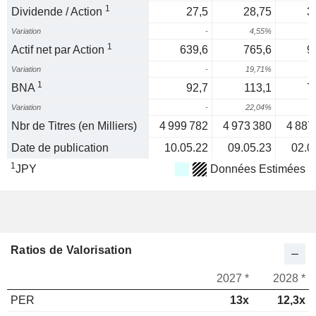
1
Dividende / Action
27,5
28,75
3
Variation
-
4,55%
1
Actif net par Action
639,6
765,6
9
Variation
-
19,71%
1
1
BNA
92,7
113,1
7
Variation
-
22,04%
-
Nbr de Titres (en Milliers)
4 999 782
4 973 380
4 887
Date de publication
10.05.22
09.05.23
02.0
1
JPY
Données Estimées
Ratios de Valorisation
2027 *
2028 *
PER
13x
12,3x