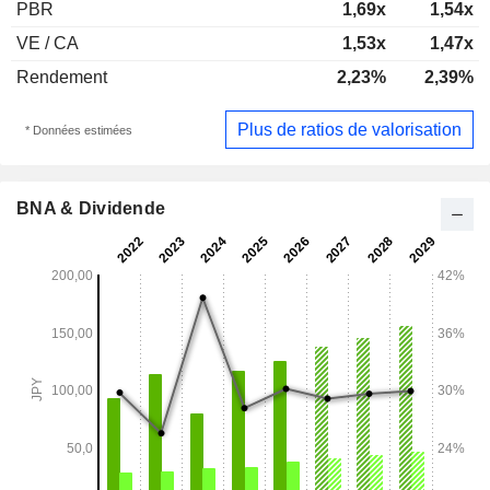
PBR
1,69x
1,54x
VE / CA
1,53x
1,47x
Rendement
2,23%
2,39%
Plus de ratios de valorisation
* Données estimées
BNA & Dividende