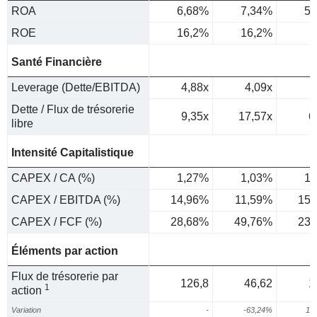
ROA
6,68%
7,34%
5,
ROE
16,2%
16,2%
9
Santé Financière
Leverage (Dette/EBITDA)
4,88x
4,09x
Dette / Flux de trésorerie
9,35x
17,57x
6
libre
Intensité Capitalistique
CAPEX / CA (%)
1,27%
1,03%
1,
CAPEX / EBITDA (%)
14,96%
11,59%
15,
CAPEX / FCF (%)
28,68%
49,76%
23,
Éléments par action
Flux de trésorerie par
126,8
46,62
1
1
action
Variation
-
-63,24%
15