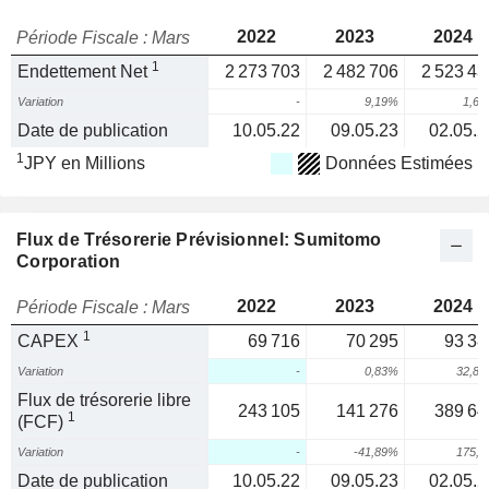
2022
2023
2024
Période Fiscale : Mars
1
Endettement Net
2 273 703
2 482 706
2 523 43
Variation
-
9,19%
1,6
Date de publication
10.05.22
09.05.23
02.05.2
1
JPY en Millions
Données Estimées
Flux de Trésorerie Prévisionnel: Sumitomo
Corporation
2022
2023
2024
Période Fiscale : Mars
1
CAPEX
69 716
70 295
93 38
Variation
-
0,83%
32,8
Flux de trésorerie libre
243 105
141 276
389 64
1
(FCF)
Variation
-
-41,89%
175,
Date de publication
10.05.22
09.05.23
02.05.2