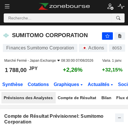
SUMITOMO CORPORATION
1 788,00
¥
+2,26%
SUMITOMO CORPORATION
Finances Sumitomo Corporation
Actions
8053
Marché Fermé -
Japan Exchange
08:30:00 07/08/2026
Varia. 1 janv.
JPY
+2,26%
1 788,00
+32,15%
Synthèse
Cotations
Graphiques
Actualités
Soci
Prévisions des Analystes
Compte de Résultat
Bilan
Flux d
Compte de Résultat Prévisionnel: Sumitomo
Corporation