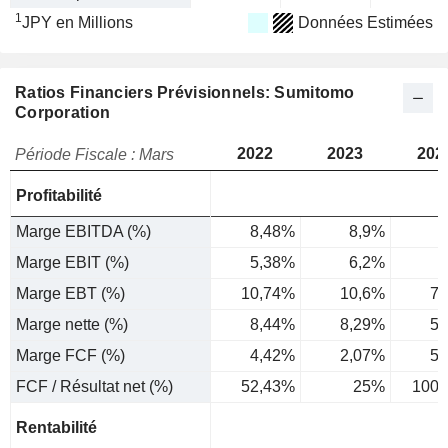
1
JPY en Millions
Données Estimées
Ratios Financiers Prévisionnels: Sumitomo
Corporation
2022
2023
202
Période Fiscale : Mars
Profitabilité
Marge EBITDA (%)
8,48%
8,9%
8
Marge EBIT (%)
5,38%
6,2%
Marge EBT (%)
10,74%
10,6%
7,
Marge nette (%)
8,44%
8,29%
5,
Marge FCF (%)
4,42%
2,07%
5,
FCF / Résultat net (%)
52,43%
25%
100,
Rentabilité