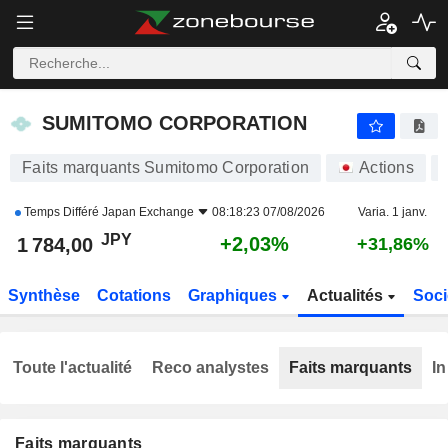
SUMITOMO CORPORATION
1 784,00
¥
+2,03%
SUMITOMO CORPORATION
Faits marquants Sumitomo Corporation
Actions
Temps Différé
Japan Exchange
08:18:23 07/08/2026
Varia. 1 janv.
JPY
+2,03%
1 784,00
+31,86%
Synthèse
Cotations
Graphiques
Actualités
Soci
Toute l'actualité
Reco analystes
Faits marquants
In
Faits marquants