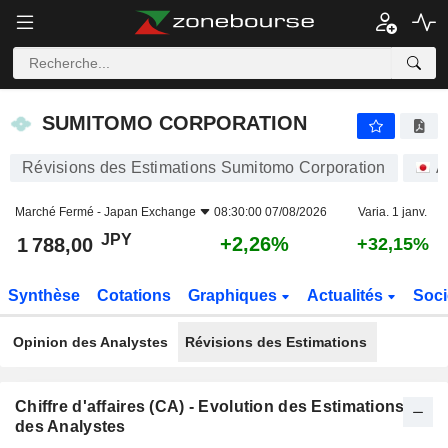
SUMITOMO CORPORATION
1 788,00
¥
+2,26%
SUMITOMO CORPORATION
Révisions des Estimations Sumitomo Corporation
A
Marché Fermé -
Japan Exchange
08:30:00 07/08/2026
Varia. 1 janv.
JPY
+2,26%
1 788,00
+32,15%
Synthèse
Cotations
Graphiques
Actualités
Soci
Opinion des Analystes
Révisions des Estimations
Chiffre d'affaires (CA) - Evolution des Estimations
des Analystes